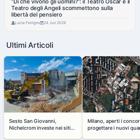
“Di che vivono gli uomini?”: il Teatro Oscar e il
Teatro degli Angeli scommettono sulla
libertà del pensiero
Lucia Ferrigno
24 Jun 2026
Ultimi Articoli
Sesto San Giovanni,
Milano, aperti i concor
Nichelcrom investe nei siti
progettare i nuovi quar
produttivi: demolito un
di Zama-Salomone e P