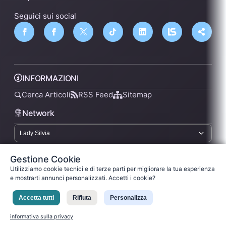
Seguici sui social
INFORMAZIONI
Cerca Articoli
RSS Feed
Sitemap
Network
lsnn.net
Gestione Cookie
Utilizziamo cookie tecnici e di terze parti per migliorare la tua esperienza
e mostrarti annunci personalizzati. Accetti i cookie?
Privacy Policy
Termini di Servizio
Licenza
Accetta tutti
Rifiuta
Personalizza
Ladysilvia ® 1999-2026 Network
Ladysilvia © 2026
informativa sulla privacy