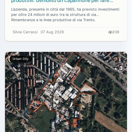
produttivi: demolito un capannone per fare
spazio a un nuovo impianto
L’azienda, presente in città dal 1965, ha previsto investimenti
per oltre 24 milioni di euro tra la struttura di via
Rimembranze e le linee produttive di via Trento.
Silvia Carrassi
07 Aug 2026
208
Urban City