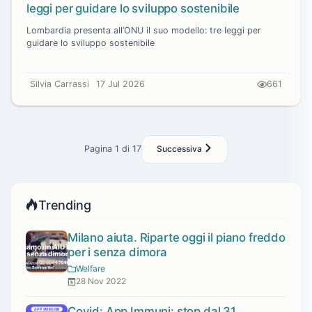
leggi per guidare lo sviluppo sostenibile
Lombardia presenta all’ONU il suo modello: tre leggi per
guidare lo sviluppo sostenibile
Silvia Carrassi
17 Jul 2026
661
Pagina 1 di 17
Successiva
Trending
Milano aiuta. Riparte oggi il piano freddo
per i senza dimora
Welfare
28 Nov 2022
Covid: App Immuni: stop dal 31