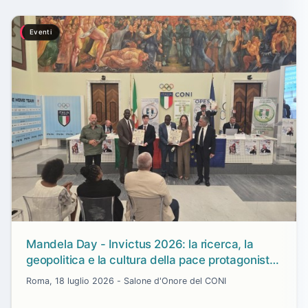
Eventi
Mandela Day - Invictus 2026: la ricerca, la
geopolitica e la cultura della pace protagoniste
con il riconoscimento a Ilaria Zavaresco e
Roma, 18 luglio 2026 - Salone d'Onore del CONI
Marco Panfili