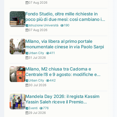
07 Aug 2026
Fondo Studio, oltre mille richieste in
poco più di due mesi: così cambiano i
prestiti agli studenti
Istruzione Università
190
07 Aug 2026
Milano, via libera al primo portale
monumentale cinese in via Paolo Sarpi
Urban City
411
31 Jul 2026
Milano, M2 chiusa tra Cadorna e
Centrale l’8 e 9 agosto: modifiche e
alternative
Urban City
442
30 Jul 2026
Mandela Day 2026: il regista Kassim
Yassin Saleh riceve il Premio
Internazionale
Eventi
776
29 Jul 2026