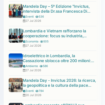
Mandela Day – 5ª Edizione "Invictus,
intervista della Dr.ssa Francesca Di
Giovanni dell'AISM
Eventi
536
27 Jul 2026
Lombardia e Vietnam rafforzano la
cooperazione: focus su industria,
trasporti e transizione ecologica
Economia
505
27 Jul 2026
Idroelettrico in Lombardia, la
Cassazione sblocca oltre 200 milioni:
120 a Sondrio
Ambiente
586
27 Jul 2026
Mandela Day - Invictus 2026: la ricerca,
la geopolitica e la cultura della pace
protagoniste con il riconoscimento a
Eventi
784
Ilaria Zavaresco e Marco Panfili
20 Jul 2026