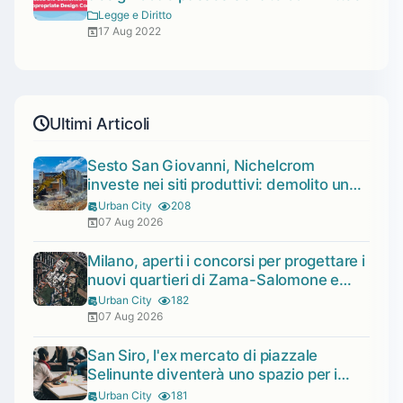
Legge e Diritto
17 Aug 2022
Ultimi Articoli
Sesto San Giovanni, Nichelcrom
investe nei siti produttivi: demolito un
capannone per fare spazio a un nuovo
Urban City
208
impianto
07 Aug 2026
Milano, aperti i concorsi per progettare i
nuovi quartieri di Zama-Salomone e
Porto di Mare
Urban City
182
07 Aug 2026
San Siro, l'ex mercato di piazzale
Selinunte diventerà uno spazio per i
giovani
Urban City
181