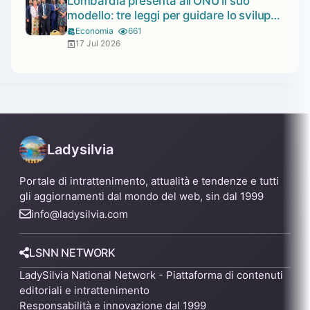
Lombardia presenta all’ONU il suo
modello: tre leggi per guidare lo sviluppo
sostenibile
Economia
661
17 Jul 2026
Ladysilvia
Portale di intrattenimento, attualità e tendenze e tutti
gli aggiornamenti dal mondo del web, sin dal 1999
info@ladysilvia.com
LSNN NETWORK
LadySilvia National Network - Piattaforma di contenuti
editoriali e intrattenimento
Responsabilità e innovazione dal 1999