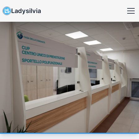
Ladysilvia