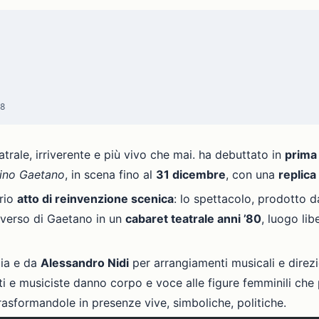
28
trale, irriverente e più vivo che mai. ha debuttato in
prima
Rino Gaetano
, in scena fino al
31 dicembre
, con una
replica
prio
atto di reinvenzione scenica
: lo spettacolo, prodotto 
niverso di Gaetano in un
cabaret teatrale anni ’80
, luogo li
ia e da
Alessandro Nidi
per arrangiamenti musicali e direzi
anti e musiciste danno corpo e voce alle figure femminili ch
trasformandole in presenze vive, simboliche, politiche.