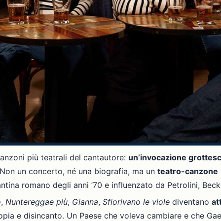
canzoni più teatrali del cantautore:
un’invocazione grottesc
. Non un concerto, né una biografia, ma un
teatro-canzone
ntina romano degli anni ’70 e influenzato da Petrolini, Becke
o
,
Nuntereggae più
,
Gianna
,
Sfiorivano le viole
diventano
at
a utopia e disincanto. Un Paese che voleva cambiare e che G