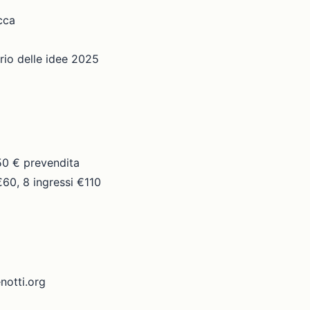
cca
io delle idee 2025
50 € prevendita
60, 8 ingressi €110
notti.org