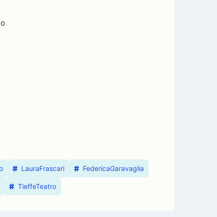
lo
o
LauraFrascari
FedericaGaravaglia
TieffeTeatro