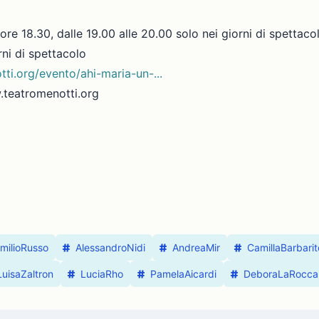
 ore 18.30, dalle 19.00 alle 20.00 solo nei giorni di spettaco
rni di spettacolo
ti.org/evento/ahi-maria-un-...
.teatromenotti.org
milioRusso
AlessandroNidi
AndreaMir
CamillaBarbarit
uisaZaltron
LuciaRho
PamelaAicardi
DeboraLaRocca