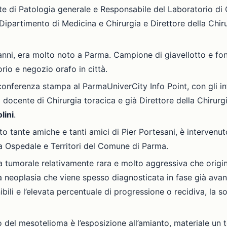
te di Patologia generale e Responsabile del Laboratorio di
 Dipartimento di Medicina e Chirurgia e Direttore della Chir
 anni, era molto noto a Parma. Campione di giavellotto e fon
rio e negozio orafo in città.
conferenza stampa al ParmaUniverCity Info Point, con gli in
à docente di Chirurgia toracica e già Direttore della Chirur
lini
.
to tante amiche e tanti amici di Pier Portesani, è interven
tra Ospedale e Territori del Comune di Parma.
a tumorale relativamente rara e molto aggressiva che origi
a neoplasia che viene spesso diagnosticata in fase già avanz
ibili e l’elevata percentuale di progressione o recidiva, la 
ppo del mesotelioma è l’esposizione all’amianto, materiale un