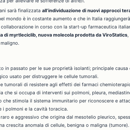
 per alleviare le sofferenze di altre/i.
ani sarà finalizzata
all’individuazione di nuovi approcci ter
a nel mondo è in costante aumento e che in Italia raggiungerà
 collaborazione in corso con la start-up farmaceutica itali
cia di myrtleciclib, nuova molecola prodotta da ViroStatics
,
 maligno.
to in passato per le sue proprietà isolanti; principale caus
ico usato per distruggere le cellule tumorali.
le tumorali di resistere agli effetti dei farmaci chemioterapic
ia che si occupa di interventi sui polmoni, pleura, mediasti
 che stimola il sistema immunitario per riconoscere e attacc
 i polmoni e la cavità toracica.
 raro e aggressivo che origina dal mesotelio pleurico, spesso
na crescita anomala di cellule, benigna o maligna (tumore).