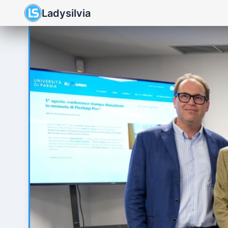
Ladysilvia