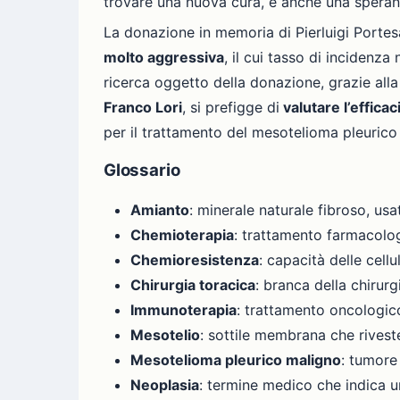
trovare una nuova cura, e anche una speranza
La donazione in memoria di Pierluigi Portes
molto aggressiva
, il cui tasso di incidenz
ricerca oggetto della donazione, grazie alla
Franco Lori
, si prefigge di
valutare l’effica
per il trattamento del mesotelioma pleurico
Glossario
Amianto
: minerale naturale fibroso, usa
Chemioterapia
: trattamento farmacolog
Chemioresistenza
: capacità delle cellu
Chirurgia toracica
: branca della chirurg
Immunoterapia
: trattamento oncologico
Mesotelio
: sottile membrana che riveste
Mesotelioma pleurico maligno
: tumore
Neoplasia
: termine medico che indica u