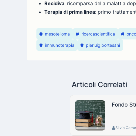
Recidiva
: ricomparsa della malattia do
Terapia di prima linea
: primo trattament
mesotelioma
ricercascientifica
onco
immunoterapia
pierluigiportesani
Articoli Correlati
Fondo Stud
Silvia Carra