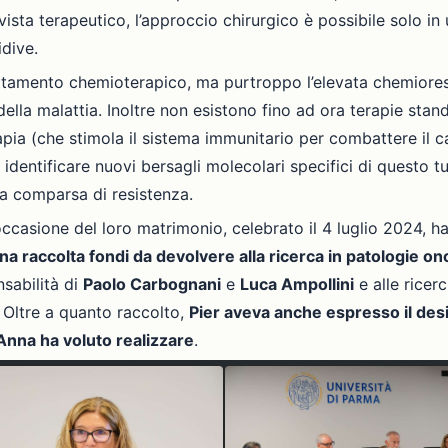
ista terapeutico, l’approccio chirurgico è possibile solo in 
dive.
rattamento chemioterapico, ma purtroppo l’elevata chemiores
lla malattia. Inoltre non esistono fino ad ora terapie stan
pia (che stimola il sistema immunitario per combattere il 
i identificare nuovi bersagli molecolari specifici di questo t
 la comparsa di resistenza.
 occasione del loro matrimonio, celebrato il 4 luglio 2024, 
na raccolta fondi da devolvere alla ricerca in patologie o
nsabilità di
Paolo Carbognani
e
Luca Ampollini
e alle ricer
. Oltre a quanto raccolto,
Pier aveva anche espresso il des
Anna ha voluto realizzare
.