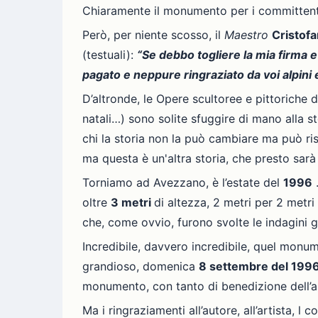
Chiaramente il monumento per i committent
Però, per niente scosso, il
Maestro
Cristofa
(testuali):
“Se debbo togliere la mia firma 
pagato e neppure ringraziato da voi alpini e
D’altronde, le Opere scultoree e pittoriche 
natali…) sono solite sfuggire di mano alla s
chi la storia non la può cambiare ma può ri
ma questa è un'altra storia, che presto sarà 
Torniamo ad Avezzano, è l’estate del
1996
…
oltre
3 metri
di altezza, 2 metri per 2 metri
che, come ovvio, furono svolte le indagini g
Incredibile, davvero incredibile, quel monum
grandioso, domenica
8 settembre del 199
monumento, con tanto di benedizione dell’a
Ma i ringraziamenti all’autore, all’artista, l