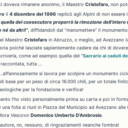
i doveva rimanere anonimo, il
Maestro
Cristofaro,
non pote
ro
il
4 dicembre del 1996
replicò agli Alpini di non essere 
e quella del coesecutore proporrò la rimozione dell’inter
 né da altri!”
, diffidandoli dal “manomettere” il monumento
del
Maestro
Cristofaro
in Abruzzo, o meglio, ad Avezzano (e 
toria poiché lasciate sapientemente cadere da chi di dovere 
scriverla, come ad esempio quella del “
Sacrario ai caduti d
raccontata, tutta ...
affannosamente si lavora per scolpire un monumento ciclo
 di base per un peso di circa 16.000 chili, per un totale fini
eologiche per la fondazione e verifica!
ento l’ho visto personalmente prima su carta e poi in forma
6
una folla si riunì in Piazza del Municipio ad Avezzano alle
llora
Vescovo
Domenico Umberto D'Ambrosio
.
 coautore, no, nessuno, di ringraziamenti neanche l’ombra!