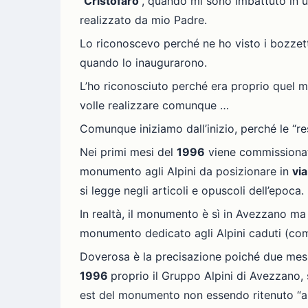
“
Cristofaro
”, quando mi sono imbattuto in un
realizzato da mio Padre.
Lo riconoscevo perché ne ho visto i bozzetti
quando lo inaugurarono.
L’ho riconosciuto perché era proprio quel 
volle realizzare comunque …
Comunque iniziamo dall’inizio, perché le “re
Nei primi mesi del
1996
viene commissiona
monumento agli Alpini da posizionare in
via
si legge negli articoli e opuscoli dell’epoca.
In realtà, il monumento è sì in Avezzano ma
monumento dedicato agli Alpini caduti (come 
Doverosa è la precisazione poiché due mesi
1996
proprio il Gruppo Alpini di Avezzano, s
est del monumento non essendo ritenuto “am