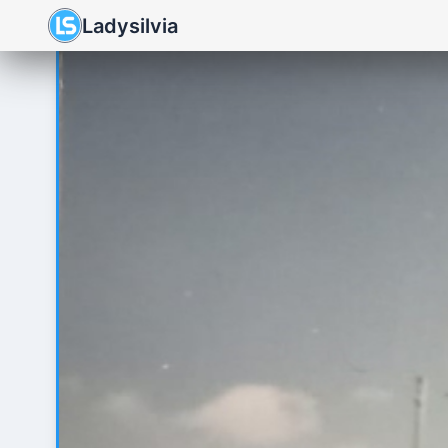
Ladysilvia