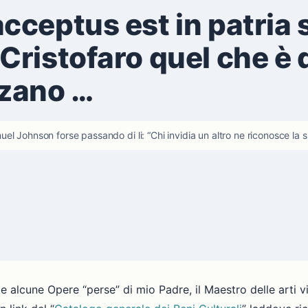
ceptus est in patria 
ristofaro quel che è d
zzano …
l Johnson forse passando di li: “Chi invidia un altro ne riconosce la su
te alcune Opere “perse” di mio Padre, il Maestro delle arti v