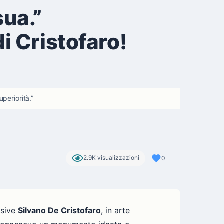
sua.”
i Cristofaro!
periorità.”
2.9K visualizzazioni
0
isive
Silvano De Cristofaro
, in arte