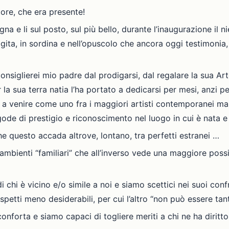
tore, che era presente!
 li sul posto, sul più bello, durante l’inaugurazione il nient
ita, in sordina e nell’opuscolo che ancora oggi testimonia, 
consiglierei mio padre dal prodigarsi, dal regalare la sua Ar
er la sua terra natia l’ha portato a dedicarsi per mesi, anzi
 a venire come uno fra i maggiori artisti contemporanei ma,
de di prestigio e riconoscimento nel luogo in cui è nata e i
e questo accada altrove, lontano, tra perfetti estranei …
 ambienti “familiari” che all’inverso vede una maggiore possi
 di chi è vicino e/o simile a noi e siamo scettici nei suoi con
ri aspetti meno desiderabili, per cui l’altro “non può essere ta
conforta e siamo capaci di togliere meriti a chi ne ha diritt