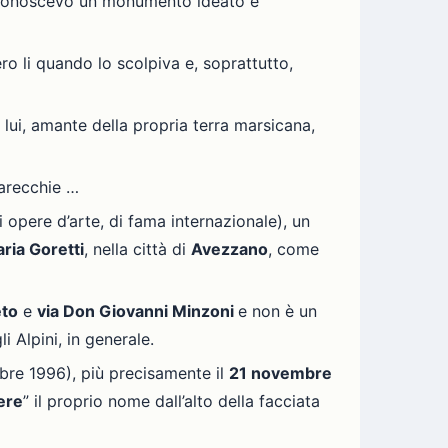
iconoscevo un monumento ideato e
ro li quando lo scolpiva e, soprattutto,
 lui, amante della propria terra marsicana,
arecchie …
di opere d’arte, di fama internazionale), un
ria Goretti
, nella città di
Avezzano
, come
eto
e
via Don Giovanni Minzoni
e non è un
 Alpini, in generale.
bre 1996), più precisamente il
21 novembre
iere
” il proprio nome dall’alto della facciata