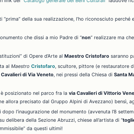
 link del “
Catalogo generale dei Beni Culturali
” laddove r
 “prima” della sua realizzazione, l’ho riconosciuto perché e
monumento che dissi a mio Padre di “
non
” realizzare ma che
stituzioni” di Opere d’Arte al
Maestro Cristofaro
saranno p
ta al
Maestro
Cristofaro
, scultore, pittore (e restauratore 
 Cavalieri di Via Veneto
, nei pressi della Chiesa di
Santa Ma
 è posizionato nel parco fra la
via Cavalieri di Vittorio Ven
allora precisato dal Gruppo Alpini di Avezzano) bensì, agli
 dopo l’inaugurazione del monumento (avvenuta l’8 settem
u delibera della Sezione Abruzzi, chiese all’artista di “
togl
missibile” da questi ultimi!