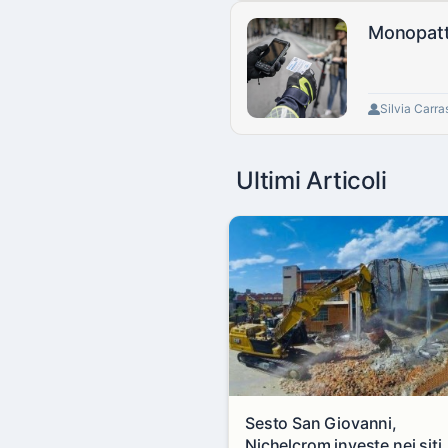
Monopatti
Silvia Carra
Ultimi Articoli
Sesto San Giovanni,
Nichelcrom investe nei siti