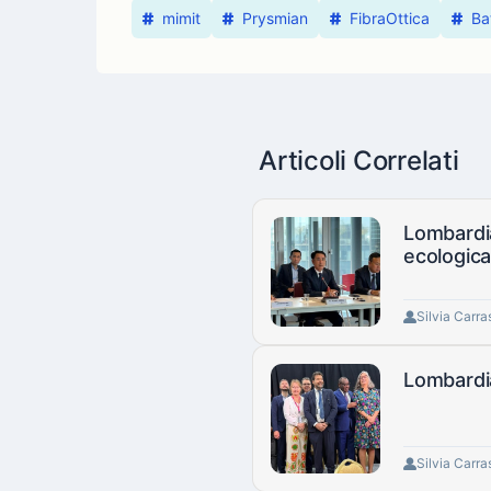
mimit
Prysmian
FibraOttica
Ba
Articoli Correlati
Lombardia
ecologic
Silvia Carra
Lombardia
Silvia Carra