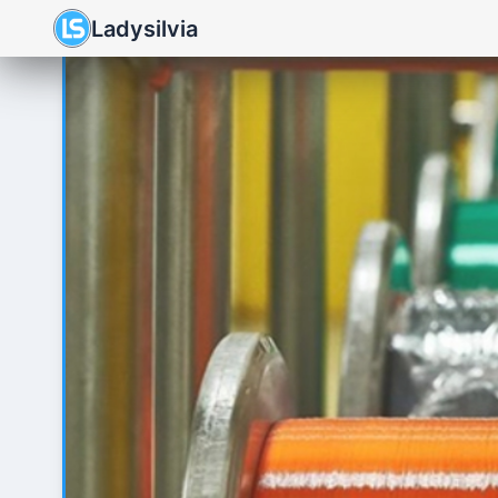
Ladysilvia