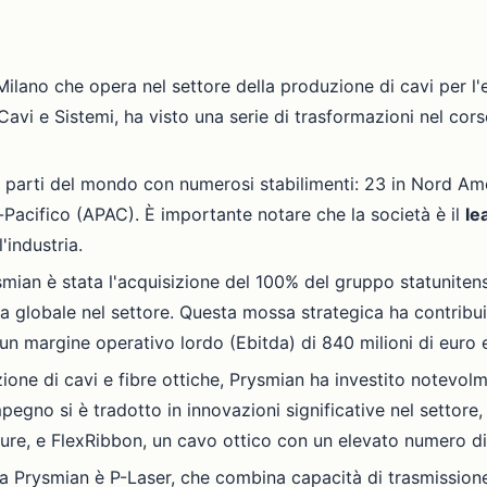
Milano che opera nel settore della produzione di cavi per l'
 Cavi e Sistemi, ha visto una serie di trasformazioni nel cor
 parti del mondo con numerosi stabilimenti: 23 in Nord Ame
-Pacifico (APAC). È importante notare che la società è il
le
'industria.
ysmian è stata l'acquisizione del 100% del gruppo statunite
a globale nel settore. Questa mossa strategica ha contribui
o, un margine operativo lordo (Ebitda) di 840 milioni di euro
uzione di cavi e fibre ottiche, Prysmian ha investito notevo
mpegno si è tradotto in innovazioni significative nel settor
egature, e FlexRibbon, un cavo ottico con un elevato numero di
a Prysmian è P-Laser, che combina capacità di trasmissione