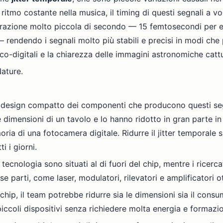
tmo costante nella musica, il timing di questi segnali a volt
a frazione molto piccola di secondo — 15 femtosecondi per 
 — rendendo i segnali molto più stabili e precisi in modi che
ico-digitali e la chiarezza delle immagini astronomiche catt
Nature.
 design compatto dei componenti che producono questi segna
 dimensioni di un tavolo e lo hanno ridotto in gran parte i
a di una fotocamera digitale. Ridurre il jitter temporale s
ti i giorni.
cnologia sono situati al di fuori del chip, mentre i ricercato
e parti, come laser, modulatori, rilevatori e amplificatori ot
chip, il team potrebbe ridurre sia le dimensioni sia il cons
iccoli dispositivi senza richiedere molta energia e formazio