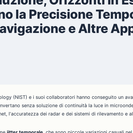
o la Precisione Tempo
vigazione e Altre App
nology (NIST) e i suoi collaboratori hanno conseguito un a
vertano senza soluzione di continuità la luce in microonde
net, l'accuratezza dei radar e dei sistemi di rilevamento e 
ome
jitter temporale
, che sono piccole variazioni casuali nel