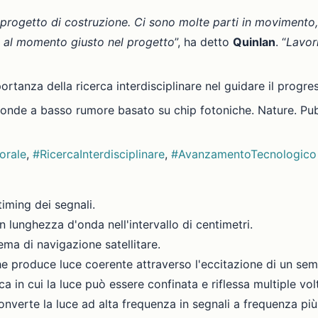
progetto di costruzione. Ci sono molte parti in movimento, e
ino al momento giusto nel progetto
”, ha detto
Quinlan
. “
Lavor
ortanza della ricerca interdisciplinare nel guidare il progr
croonde a basso rumore basato su chip fotoniche. Nature. Pub
orale
,
#RicercaInterdisciplinare
,
#AvanzamentoTecnologico
 timing dei segnali.
 lunghezza d'onda nell'intervallo di centimetri.
ema di navigazione satellitare.
he produce luce coerente attraverso l'eccitazione di un se
ica in cui la luce può essere confinata e riflessa multiple vol
onverte la luce ad alta frequenza in segnali a frequenza più