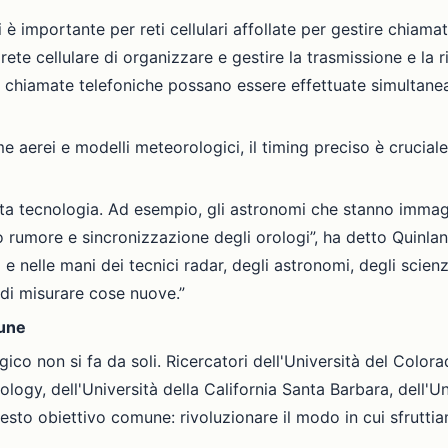
 è importante per reti cellulari affollate per gestire chiam
ete cellulare di organizzare e gestire la trasmissione e la ri
ù chiamate telefoniche possano essere effettuate simultanea
come aerei e modelli meteorologici, il timing preciso è cruc
esta tecnologia. Ad esempio, gli astronomi che stanno imma
o rumore e sincronizzazione degli orologi”, ha detto Quinlan
e nelle mani dei tecnici radar, degli astronomi, degli scienzi
 di misurare cose nuove.”
mune
co non si fa da soli. Ricercatori dell'Università del Color
logy, dell'Università della California Santa Barbara, dell'Uni
uesto obiettivo comune: rivoluzionare il modo in cui sfrutt