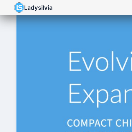
Ladysilvia