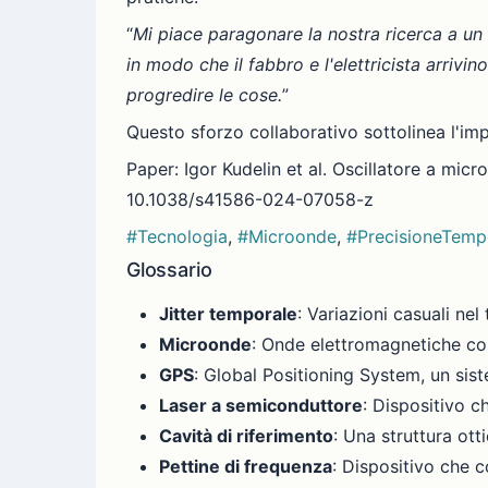
“
Mi piace paragonare la nostra ricerca a un 
in modo che il fabbro e l'elettricista arriv
progredire le cose.
”
Questo sforzo collaborativo sottolinea l'imp
Paper: Igor Kudelin et al. Oscillatore a mi
10.1038/s41586-024-07058-z
#Tecnologia
,
#Microonde
,
#PrecisioneTemp
Glossario
Jitter temporale
: Variazioni casuali nel
Microonde
: Onde elettromagnetiche con
GPS
: Global Positioning System, un sist
Laser a semiconduttore
: Dispositivo c
Cavità di riferimento
: Una struttura ott
Pettine di frequenza
: Dispositivo che c