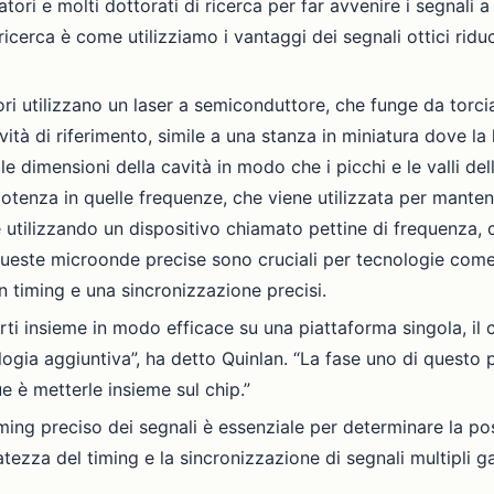
atori e molti dottorati di ricerca per far avvenire i segnali 
ricerca è come utilizziamo i vantaggi dei segnali ottici ri
ri utilizzano un laser a semiconduttore, che funge da torcia 
tà di riferimento, simile a una stanza in miniatura dove la l
e dimensioni della cavità in modo che i picchi e le valli de
 potenza in quelle frequenze, che viene utilizzata per manten
 utilizzando un dispositivo chiamato pettine di frequenza, 
Queste microonde precise sono cruciali per tecnologie come 
 timing e una sincronizzazione precisi.
arti insieme in modo efficace su una piattaforma singola, il
logia aggiuntiva”, ha detto Quinlan. “La fase uno di questo
e è metterle insieme sul chip.”
iming preciso dei segnali è essenziale per determinare la po
curatezza del timing e la sincronizzazione di segnali multipli