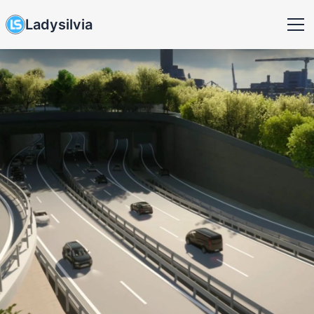
Ladysilvia