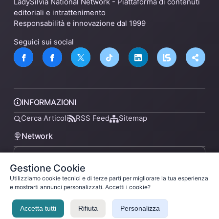
LadySilvia National Network - Piattaforma di contenuti
editoriali e intrattenimento
Responsabilità e innovazione dal 1999
Seguici sui social
INFORMAZIONI
Cerca Articoli
RSS Feed
Sitemap
Network
Gestione Cookie
lsnn.net
Utilizziamo cookie tecnici e di terze parti per migliorare la tua esperienza
e mostrarti annunci personalizzati. Accetti i cookie?
Accetta tutti
Rifiuta
Personalizza
Privacy Policy
Termini di Servizio
Licenza