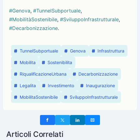
#Genova
,
#TunnelSubportuale
,
#MobilitàSostenibile
,
#SviluppoInfrastrutturale
,
#Decarbonizzazione
.
TunnelSubportuale
Genova
Infrastruttura
Mobilita
Sostenibilita
RiqualificazioneUrbana
Decarbonizzazione
Legalita
Investimento
Inaugurazione
MobilitaSostenibile
SviluppoInfrastrutturale
Articoli Correlati