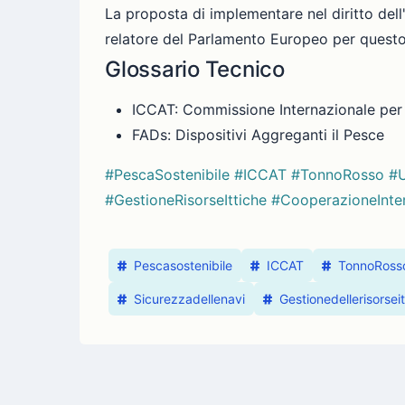
La proposta di implementare nel diritto dell
relatore del Parlamento Europeo per questo 
Glossario Tecnico
ICCAT: Commissione Internazionale per 
FADs: Dispositivi Aggreganti il Pesce
#PescaSostenibile
#ICCAT
#TonnoRosso
#
#GestioneRisorseIttiche
#CooperazioneInte
Pescasostenibile
ICCAT
TonnoRoss
Sicurezzadellenavi
Gestionedellerisorsei