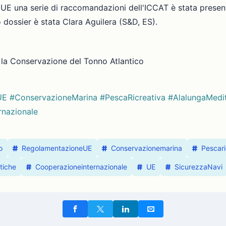
'UE una serie di raccomandazioni dell'ICCAT è stata present
dossier è stata Clara Aguilera (S&D, ES).
la Conservazione del Tonno Atlantico
UE
#ConservazioneMarina
#PescaRicreativa
#AlalungaMedi
rnazionale
o
RegolamentazioneUE
Conservazionemarina
Pescari
ttiche
Cooperazioneinternazionale
UE
SicurezzaNavi