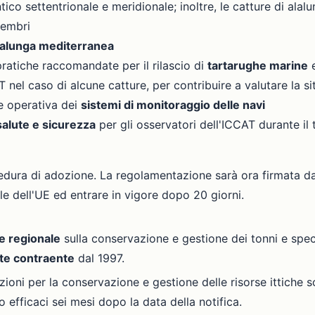
ico settentrionale e meridionale; inoltre, le catture di ala
membri
lalunga mediterranea
 pratiche raccomandate per il rilascio di
tartarughe marine
 nel caso di alcune catture, per contribuire a valutare la si
ne operativa dei
sistemi di monitoraggio delle navi
salute e sicurezza
per gli osservatori dell'ICCAT durante il
cedura di adozione. La regolamentazione sarà ora firmata d
le dell'UE ed entrare in vigore dopo 20 giorni.
e regionale
sulla conservazione e gestione dei tonni e speci
te contraente
dal 1997.
ioni per la conservazione e gestione delle risorse ittiche s
 efficaci sei mesi dopo la data della notifica.