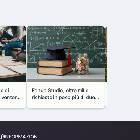
to di
Fondo Studio, oltre mille
Milano, via l
diventerà
richieste in poco più di due
portale mon
vani
mesi: così cambiano i
in via Paolo 
prestiti agli studenti
INFORMAZIONI