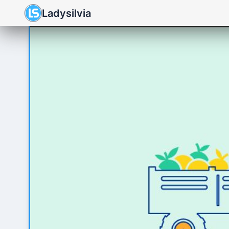
Ladysilvia