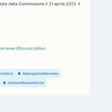
ata dalla Commissione il 21 aprile 2022. Il
terranea
#SicurezzaNavi
creativa
Alalungamediterranea
GestioneRisorseIttiche