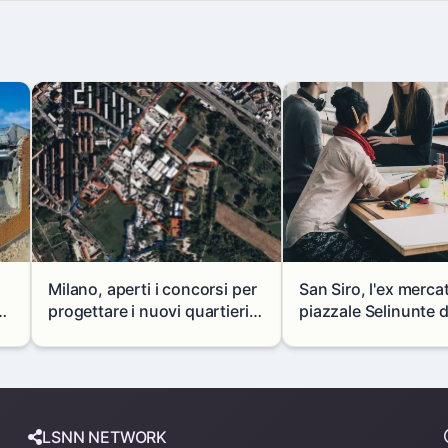
Milano, aperti i concorsi per
San Siro, l'ex merca
progettare i nuovi quartieri
piazzale Selinunte 
di Zama-Salomone e Porto di
uno spazio per i gio
 a
Mare
LSNN NETWORK