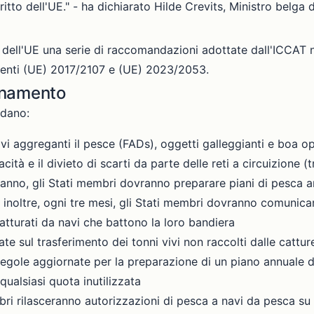
itto dell'UE." - ha dichiarato Hilde Crevits, Ministro belga 
ell'UE una serie di raccomandazioni adottate dall'ICCAT nell
enti (UE) 2017/2107 e (UE) 2023/2053.
ornamento
rdano:
ivi aggreganti il pesce (FADs), oggetti galleggianti e boa o
pacità e il divieto di scarti da parte delle reti a circuizione 
i anno, gli Stati membri dovranno preparare piani di pesca a
; inoltre, ogni tre mesi, gli Stati membri dovranno comunic
catturati da navi che battono la loro bandiera
ate sul trasferimento dei tonni vivi non raccolti dalle cattur
regole aggiornate per la preparazione di un piano annuale d
qualsiasi quota inutilizzata
mbri rilasceranno autorizzazioni di pesca a navi da pesca su