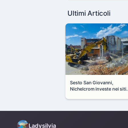
Ultimi Articoli
Sesto San Giovanni,
Nichelcrom investe nei siti
produttivi: demolito un
capannone per fare spazio
un nuovo impianto
Ladysilvia