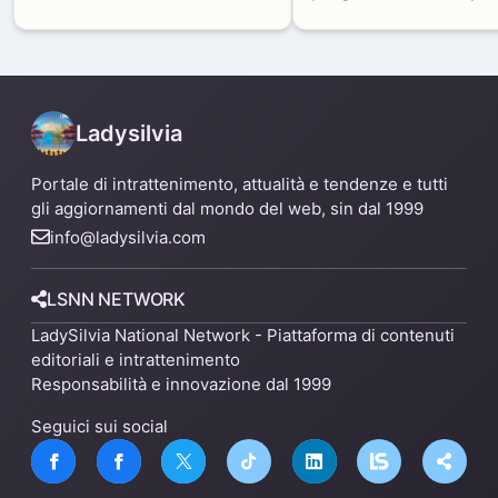
produttivi: demolito un
di Zama-Salomone e P
capannone per fare spazio a
Mare
un nuovo impianto
Ladysilvia
Portale di intrattenimento, attualità e tendenze e tutti
gli aggiornamenti dal mondo del web, sin dal 1999
info@ladysilvia.com
LSNN NETWORK
LadySilvia National Network - Piattaforma di contenuti
editoriali e intrattenimento
Responsabilità e innovazione dal 1999
Seguici sui social