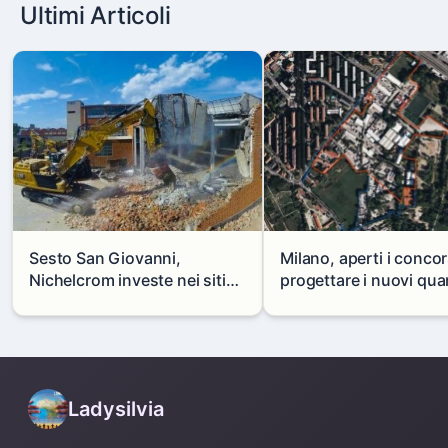
Ultimi Articoli
Sesto San Giovanni,
Milano, aperti i concor
Nichelcrom investe nei siti
progettare i nuovi quar
produttivi: demolito un
di Zama-Salomone e P
capannone per fare spazio a
Mare
un nuovo impianto
Ladysilvia