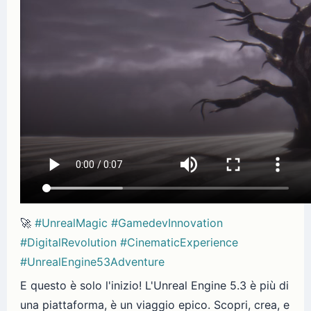
🚀
#UnrealMagic
#GamedevInnovation
#DigitalRevolution
#CinematicExperience
#UnrealEngine53Adventure
E questo è solo l'inizio! L'Unreal Engine 5.3 è più di
una piattaforma, è un viaggio epico. Scopri, crea, e