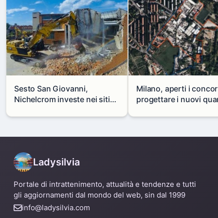
Sesto San Giovanni,
Milano, aperti i concor
Nichelcrom investe nei siti
progettare i nuovi quar
produttivi: demolito un
di Zama-Salomone e P
capannone per fare spazio a
Mare
un nuovo impianto
Ladysilvia
Portale di intrattenimento, attualità e tendenze e tutti
gli aggiornamenti dal mondo del web, sin dal 1999
info@ladysilvia.com