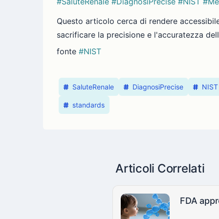
#SaluteRenale
#DiagnosiPrecise
#NIST
#Me
Questo articolo cerca di rendere accessibil
sacrificare la precisione e l'accuratezza del
fonte
#NIST
SaluteRenale
DiagnosiPrecise
NIST
standards
Articoli Correlati
FDA appro