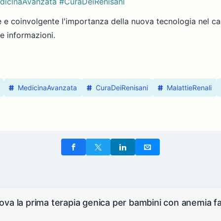
dicinaAvanzata
#CuraDeiRenisani
e e coinvolgente l'importanza della nuova tecnologia nel c
le informazioni.
MedicinaAvanzata
CuraDeiRenisani
MalattieRenali
va la prima terapia genica per bambini con anemia fa