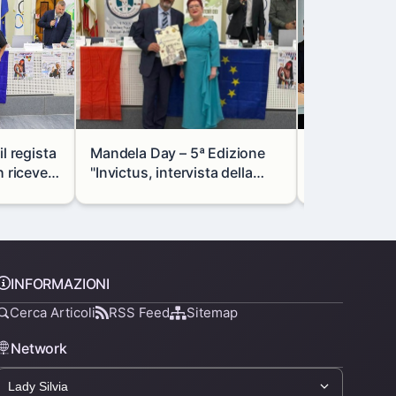
l regista
Mandela Day – 5ª Edizione
Lombardia e
riceve il
"Invictus, intervista della
rafforzano l
le
Dr.ssa Francesca Di
focus su indu
Giovanni dell'AISM
e transizion
INFORMAZIONI
Cerca Articoli
RSS Feed
Sitemap
Network