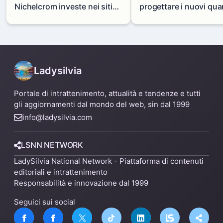
Nichelcrom investe nei siti
progettare i nuovi quar
produttivi: demolito un
di Zama-Salomone e P
capannone per fare spazio a
Mare
un nuovo impianto
Ladysilvia
Portale di intrattenimento, attualità e tendenze e tutti
gli aggiornamenti dal mondo del web, sin dal 1999
info@ladysilvia.com
LSNN NETWORK
LadySilvia National Network - Piattaforma di contenuti
editoriali e intrattenimento
Responsabilità e innovazione dal 1999
Seguici sui social