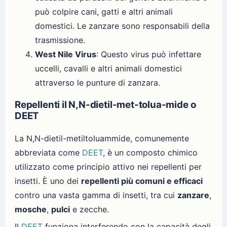
può colpire cani, gatti e altri animali
domestici. Le zanzare sono responsabili della
trasmissione.
West Nile Virus
: Questo virus può infettare
uccelli, cavalli e altri animali domestici
attraverso le punture di zanzara.
Repellenti il N,N-dietil-met-tolua-mide o
DEET
La N,N-dietil-metiltoluammide, comunemente
abbreviata come
DEET
, è un composto chimico
utilizzato come principio attivo nei repellenti per
insetti. È uno dei
repellenti più comuni e efficaci
contro una vasta gamma di insetti, tra cui
zanzare
,
mosche
,
pulci
e zecche.
Il
DEET
funziona interferendo con la capacità degli