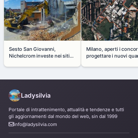
Sesto San Giovanni,
Milano, aperti i concor
Nichelcrom investe nei siti
progettare i nuovi quar
produttivi: demolito un
di Zama-Salomone e P
capannone per fare spazio a
Mare
un nuovo impianto
Ladysilvia
Portale di intrattenimento, attualità e tendenze e tutti
gli aggiornamenti dal mondo del web, sin dal 1999
info@ladysilvia.com