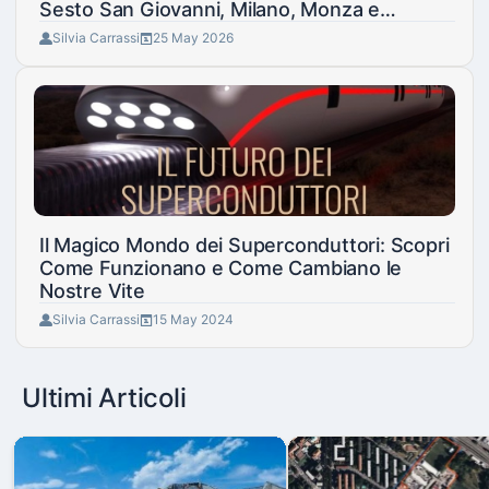
Sesto San Giovanni, Milano, Monza e
Cinisello Balsamo
Silvia Carrassi
25 May 2026
Il Magico Mondo dei Superconduttori: Scopri
Come Funzionano e Come Cambiano le
Nostre Vite
Silvia Carrassi
15 May 2024
Ultimi Articoli