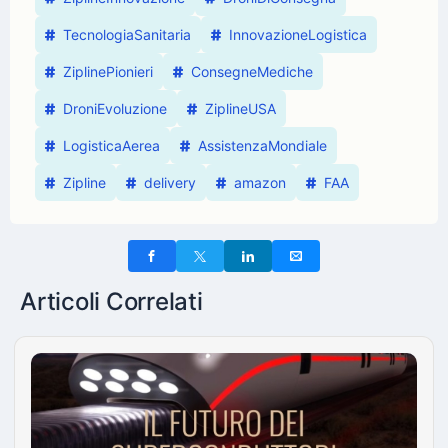
TecnologiaSanitaria
InnovazioneLogistica
ZiplinePionieri
ConsegneMediche
DroniEvoluzione
ZiplineUSA
LogisticaAerea
AssistenzaMondiale
Zipline
delivery
amazon
FAA
Articoli Correlati