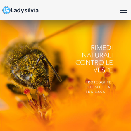
Ladysilvia