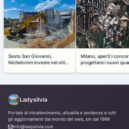
Sesto San Giovanni,
Milano, aperti i concor
Nichelcrom investe nei siti
progettare i nuovi quar
produttivi: demolito un
di Zama-Salomone e P
capannone per fare spazio a
Mare
un nuovo impianto
Ladysilvia
Portale di intrattenimento, attualità e tendenze e tutti
gli aggiornamenti dal mondo del web, sin dal 1999
info@ladysilvia.com