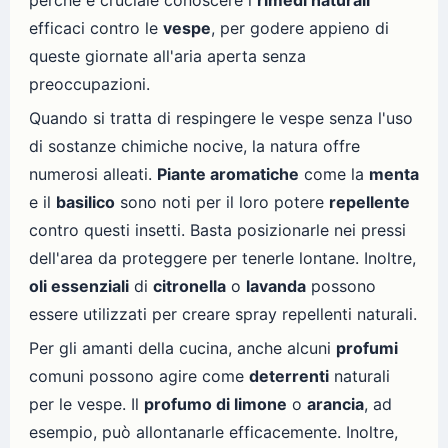
perché è cruciale conoscere i
rimedi naturali
efficaci contro le
vespe
, per godere appieno di
queste giornate all'aria aperta senza
preoccupazioni.
Quando si tratta di respingere le vespe senza l'uso
di sostanze chimiche nocive, la natura offre
numerosi alleati.
Piante aromatiche
come la
menta
e il
basilico
sono noti per il loro potere
repellente
contro questi insetti. Basta posizionarle nei pressi
dell'area da proteggere per tenerle lontane. Inoltre,
oli essenziali
di
citronella
o
lavanda
possono
essere utilizzati per creare spray repellenti naturali.
Per gli amanti della cucina, anche alcuni
profumi
comuni possono agire come
deterrenti
naturali
per le vespe. Il
profumo di limone
o
arancia
, ad
esempio, può allontanarle efficacemente. Inoltre,