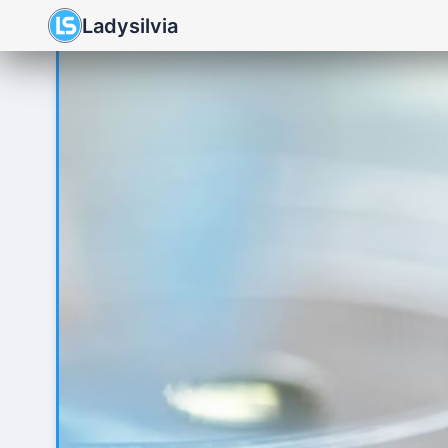
Ladysilvia