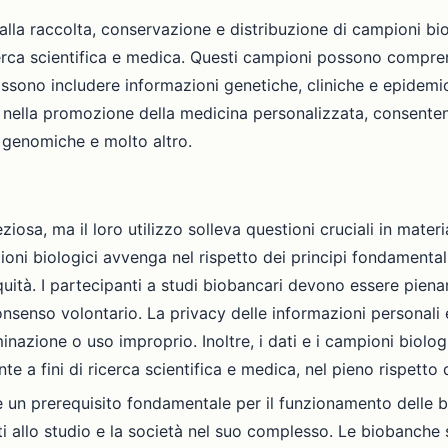
alla raccolta, conservazione e distribuzione di campioni bio
icerca scientifica e medica. Questi campioni possono comprend
 possono includere informazioni genetiche, cliniche e epide
nella promozione della medicina personalizzata, consentendo
 genomiche e molto altro.
sa, ma il loro utilizzo solleva questioni cruciali in materia 
ioni biologici avvenga nel rispetto dei principi fondamentali 
equità. I partecipanti a studi biobancari devono essere piena
o consenso volontario. La privacy delle informazioni persona
inazione o uso improprio. Inoltre, i dati e i campioni biolo
e a fini di ricerca scientifica e medica, nel pieno rispetto 
ici è un prerequisito fondamentale per il funzionamento delle
panti allo studio e la società nel suo complesso. Le biobanc