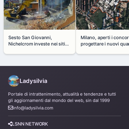
Sesto San Giovanni,
Milano, aperti i concor
Nichelcrom investe nei siti
progettare i nuovi quar
produttivi: demolito un
di Zama-Salomone e P
capannone per fare spazio a
Mare
un nuovo impianto
Ladysilvia
Portale di intrattenimento, attualità e tendenze e tutti
gli aggiornamenti dal mondo del web, sin dal 1999
info@ladysilvia.com
LSNN NETWORK