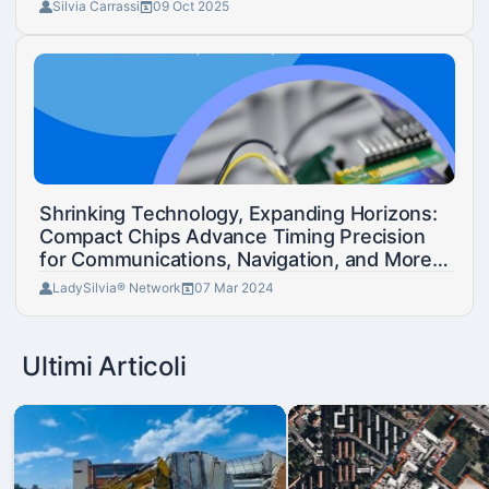
Silvia Carrassi
09 Oct 2025
Shrinking Technology, Expanding Horizons:
Compact Chips Advance Timing Precision
for Communications, Navigation, and More
Applications
LadySilvia® Network
07 Mar 2024
Ultimi Articoli