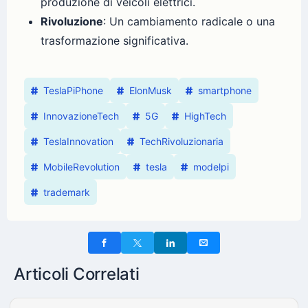
produzione di veicoli elettrici.
Rivoluzione
: Un cambiamento radicale o una
trasformazione significativa.
TeslaPiPhone
ElonMusk
smartphone
InnovazioneTech
5G
HighTech
TeslaInnovation
TechRivoluzionaria
MobileRevolution
tesla
modelpi
trademark
Articoli Correlati