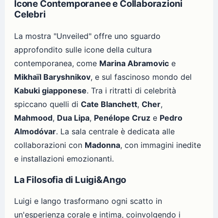
Icone Contemporanee e Collaborazioni
Celebri
La mostra "Unveiled" offre uno sguardo
approfondito sulle icone della cultura
contemporanea, come
Marina Abramovic
e
Mikhaïl Baryshnikov
, e sul fascinoso mondo del
Kabuki giapponese
. Tra i ritratti di celebrità
spiccano quelli di
Cate Blanchett
,
Cher
,
Mahmood
,
Dua Lipa
,
Penélope Cruz
e
Pedro
Almodóvar
. La sala centrale è dedicata alle
collaborazioni con
Madonna
, con immagini inedite
e installazioni emozionanti.
La Filosofia di Luigi&Ango
Luigi e Iango trasformano ogni scatto in
un'esperienza corale e intima, coinvolgendo i