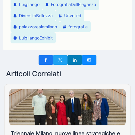
LuigiIango
FotografiaDellEleganza
DiversitàBellezza
Unveiled
palazzorealemilano
fotografia
LuigiIangoExhibit
Articoli Correlati
Triennale Milano, nuove linee strategiche e