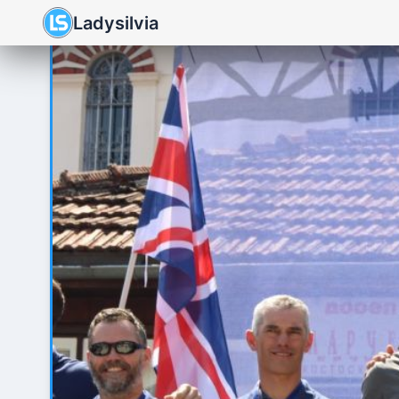
Ladysilvia