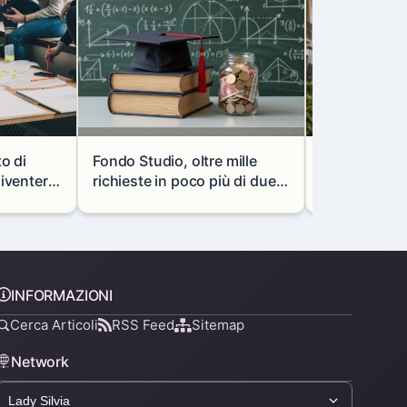
to di
Fondo Studio, oltre mille
Milano, via l
diventerà
richieste in poco più di due
portale mon
vani
mesi: così cambiano i
in via Paolo 
prestiti agli studenti
INFORMAZIONI
Cerca Articoli
RSS Feed
Sitemap
Network