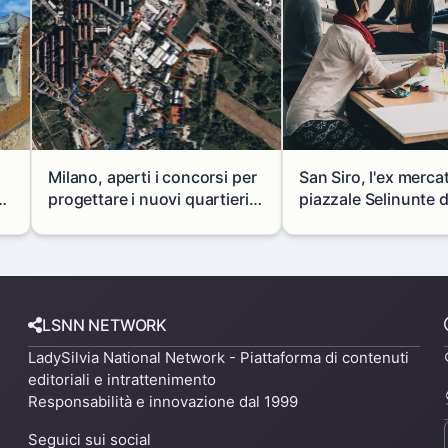
Milano, aperti i concorsi per
San Siro, l'ex merca
progettare i nuovi quartieri
piazzale Selinunte 
di Zama-Salomone e Porto di
uno spazio per i gio
 a
Mare
LSNN NETWORK
LadySilvia National Network - Piattaforma di contenuti
editoriali e intrattenimento
Responsabilità e innovazione dal 1999
Seguici sui social