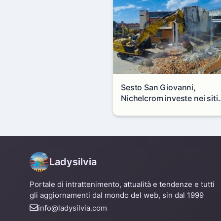
Sesto San Giovanni,
Nichelcrom investe nei siti
produttivi: demolito un
capannone per fare spazio
un nuovo impianto
Ladysilvia
Portale di intrattenimento, attualità e tendenze e tutti
gli aggiornamenti dal mondo del web, sin dal 1999
info@ladysilvia.com