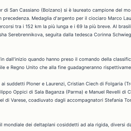
ner di San Cassiano (Bolzano) si è laureato campione del m
in precedenza. Medaglia d'argento per il ciociaro Marco Lau
rcorsi tra i 152 km la più lunga e i 69 la più breve. Al brasi
Sasha Serebrennikova, seguita dalla tedesca Corinna Schwie
fin dall'inizio quando hanno preso il comando della classific
sile e Regno Unito che alla fine guadagneranno rispettivame
ai suddetti Ploner e Laurenzi, Cristian Ciech di Folgaria (T
ilippo Oppici di Sala Baganza (Parma) e Manuel Revelli di Ce
quel di Varese, coadiuvato dagli accompagnatori Stefania 
mondiale dei deltaplani cosiddetti ad ala rigida, diversi da