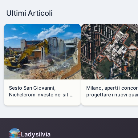
Ultimi Articoli
Sesto San Giovanni,
Milano, aperti i concor
Nichelcrom investe nei siti
progettare i nuovi quar
produttivi: demolito un
di Zama-Salomone e P
capannone per fare spazio a
Mare
un nuovo impianto
Ladysilvia