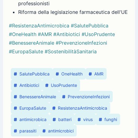
professionisti
Riforma della legislazione farmaceutica dell'UE
#ResistenzaAntimicrobica
#SalutePubblica
#OneHealth
#AMR
#Antibiotici
#UsoPrudente
#BenessereAnimale
#PrevenzioneInfezioni
#EuropaSalute
#SostenibilitàSanitaria
SalutePubblica
OneHealth
AMR
Antibiotici
UsoPrudente
BenessereAnimale
PrevenzioneInfezioni
EuropaSalute
ResistenzaAntimicrobica
antimicrobica
batteri
virus
funghi
parassiti
antimicrobici