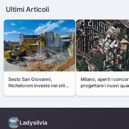
Ultimi Articoli
Sesto San Giovanni,
Milano, aperti i concor
Nichelcrom investe nei siti
progettare i nuovi quar
produttivi: demolito un
di Zama-Salomone e P
capannone per fare spazio a
Mare
un nuovo impianto
Ladysilvia