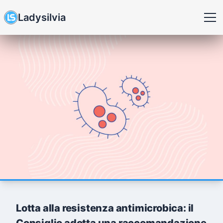
Ladysilvia
Lotta alla resistenza antimicrobica: il
Consiglio adotta una raccomandazione