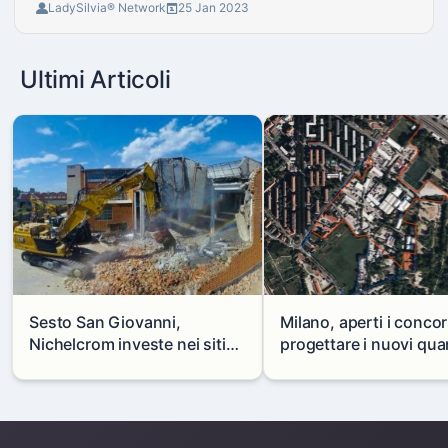
LadySilvia® Network
25 Jan 2023
Ultimi Articoli
Sesto San Giovanni,
Milano, aperti i concor
Nichelcrom investe nei siti
progettare i nuovi quar
produttivi: demolito un
di Zama-Salomone e P
capannone per fare spazio a
Mare
un nuovo impianto