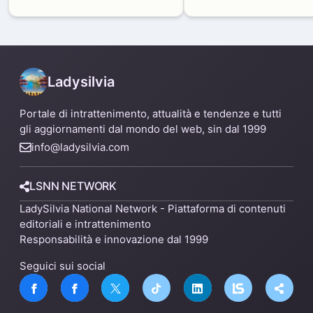
produttivi: demolito un
di Zama-Salomone e P
capannone per fare spazio a
Mare
un nuovo impianto
Ladysilvia
Portale di intrattenimento, attualità e tendenze e tutti
gli aggiornamenti dal mondo del web, sin dal 1999
info@ladysilvia.com
LSNN NETWORK
LadySilvia National Network - Piattaforma di contenuti
editoriali e intrattenimento
Responsabilità e innovazione dal 1999
Seguici sui social