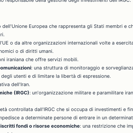
responsabile della gestione degli investimenti dell'IRGC.
o dell'Unione Europea che rappresenta gli Stati membri e che
ri.
ll'UE o da altre organizzazioni internazionali volte a eserc
nomici o di diritti umani.
ni iraniana che offre servizi mobili.
ecomunicazioni
: una struttura di monitoraggio e sorveglianz
egli utenti e di limitare la libertà di espressione.
tiva dell'Iran.
amiche (IRGC)
: un'organizzazione militare e paramilitare ira
ietà controllata dall'IRGC che si occupa di investimenti e fi
impedisce a determinate persone di entrare in un determina
 iscritti fondi o risorse economiche
: una restrizione che i