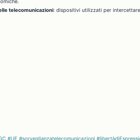
nomiche.
elle telecomunicazioni
: dispositivi utilizzati per intercetta
GC
#UE
#sorveglianzatelecomunicazioni
#libertàdiEspress