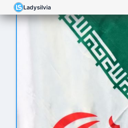
Ladysilvia