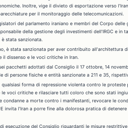
conomiche. Inoltre, vige il divieto di esportazione verso l'
pparecchiature per il monitoraggio delle telecomunicazioni.
gislatori del parlamento iraniano e membri del Corpo delle 
ponsabile della gestione degli investimenti dell'IRGC e in ta
 è stata sanzionata.
iano, è stata sanzionata per aver contribuito all'architettura
il dissenso e le voci critiche in Iran.
sei pacchetti adottati dal Consiglio il 17 ottobre, 14 nove
 di persone fisiche e entità sanzionate a 211 e 35, rispett
 a qualsiasi forma di repressione violenta contro le proteste 
 voci critiche e rilasciare tutti coloro che sono stati ingiu
ire condanne a morte contro i manifestanti, revocare le co
UE invita l'Iran a porre fine alla dolorosa pratica di detenere 
di esecuzione del Consiglio riguardanti le misure restrittive