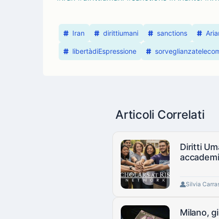
Iran
dirittiumani
sanctions
Aria
libertàdiEspressione
sorveglianzateleco
Articoli Correlati
Diritti Um
accademi
Silvia Carra
Milano, g