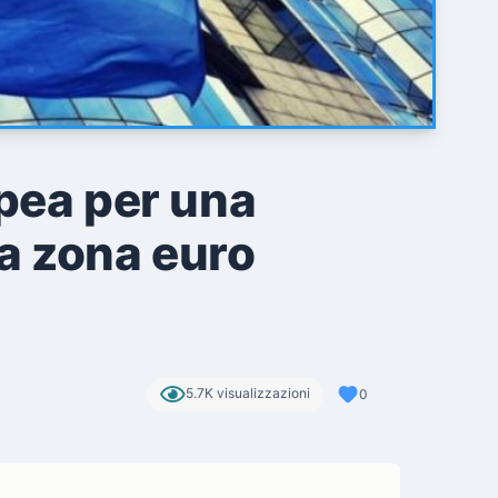
opea per una
la zona euro
5.7K visualizzazioni
0