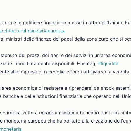
ruttura e le politiche finanziarie messe in atto dall'Unione 
architetturafinanziariaeuropea
dai ministri delle finanze dei paesi della zona euro che si o
ostenuto dei prezzi dei beni e dei servizi in un'area econo
nanziarie immediatamente disponibili. Hashtag:
#liquidità
ente alle imprese di raccogliere fondi attraverso la vendita d
un'area economica di resistere e riprendersi da shock estern
lle banche e delle istituzioni finanziarie che operano nell'U
one Europea volto a creare un sistema bancario europeo unif
one monetaria europea che ha portato alla creazione dell'eur
monetaria