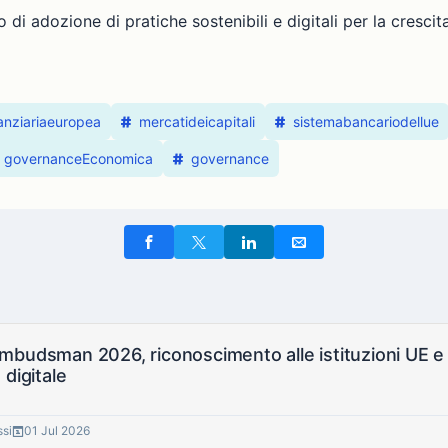
so di adozione di pratiche sostenibili e digitali per la cres
nanziariaeuropea
mercatideicapitali
sistemabancariodellue
governanceEconomica
governance
budsman 2026, riconoscimento alle istituzioni UE e 
 digitale
ssi
01 Jul 2026