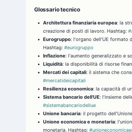
Glossario tecnico
Architettura finanziaria europea
: la st
creazione di posti di lavoro. Hashtag:
#
Eurogruppo
: l'organo dell'UE formato 
Hashtag:
#eurogruppo
Inflazione
: l'aumento generalizzato e s
Liquidità
: la disponibilità di risorse fi
Mercati dei capitali
: il sistema che cons
#mercatideicapitali
Resilienza economica
: la capacità di 
Sistema bancario dell'UE
: l'insieme de
#sistemabancariodellue
Unione bancaria
: il progetto dell'Uni
Unione economica e monetaria
: l'uni
monetaria. Hashtag:
#unioneconomicae