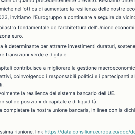
ù sane di quanto precedentemente previsto. Restiamo determ
iche nell'ottica di aumentare la resilienza delle nostre ec
3, invitiamo l'Eurogruppo a continuare a seguire da vicino
ilastro fondamentale dell'architettura dell'Unione economic
 zona euro.
ea è determinante per attrarre investimenti duraturi, sostene
e transizioni verde e digitale.
 capitali contribuisce a migliorare la gestione macroeconom
ettivi, coinvolgendo i responsabili politici e i partecipanti al
i.
olmente la resilienza del sistema bancario dell'UE.
n solide posizioni di capitale e di liquidità.
 a completare la nostra unione bancaria, in linea con la dic
ssima riunione. link
https://data.consilium.europa.eu/doc/d