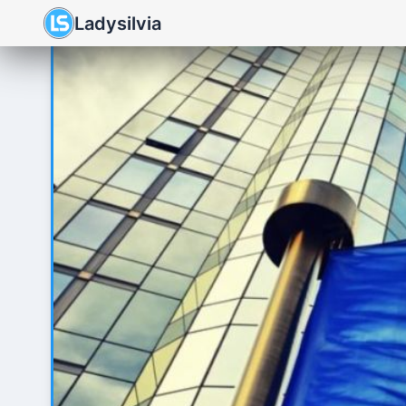
Ladysilvia