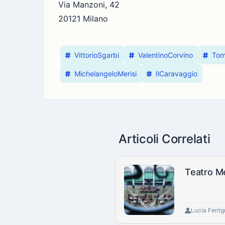
Via Manzoni, 42
20121 Milano
VittorioSgarbi
ValentinoCorvino
Tom
MichelangeloMerisi
IlCaravaggio
Articoli Correlati
Teatro Me
Lucia Ferri