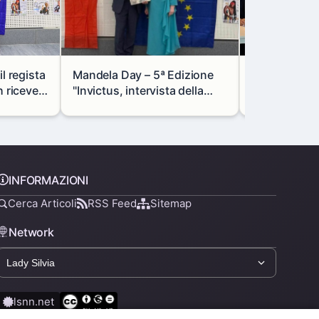
l regista
Mandela Day – 5ª Edizione
Lombardia e
riceve il
"Invictus, intervista della
rafforzano l
le
Dr.ssa Francesca Di
focus su indu
Giovanni dell'AISM
e transizion
INFORMAZIONI
Cerca Articoli
RSS Feed
Sitemap
Network
lsnn.net