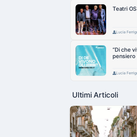
Teatri OS
Lucia Ferri
“Di che v
pensiero
Lucia Ferri
Ultimi Articoli