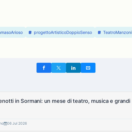
masoArioso
progettoArtisticoDoppioSenso
TeatroManzoni
notti in Sormani: un mese di teatro, musica e grandi 
gno
06 Jul 2026