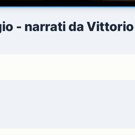
o - narrati da Vittori
i