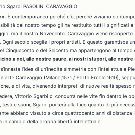
torio Sgarbi PASOLINI CARAVAGGIO
eo.
È contemporaneo perché c'è, perché viviamo contempo
ilità del nostro tempo gli ha restituito tutti i significati 
ggio, ma il nostro Novecento. Caravaggio viene riscoperto 
e. Ogni secolo sceglie i propri artisti. E questo garantisce u
del Cinquecento e del Seicento ma appartengono al tempo che 
icino a noi, alle nostre paure, ai nostri stupori, alle nost
s’innesta l’idea di un’inedita simmetria con l’intellettuale P
 in arte Caravaggio (Milano;1571 / Porto Ercole;1610), seppur
iche, e di vita, divenendo interpreti di nuove realtà spesso
dere, Vittorio Sgarbi ci condurrà nelle vite fin dentro le op
testi e suoni, Sgarbi porterà alla luce quanto di più necess
tante abbiano vissuto a circa quattrocento anni di distanza l
 in cambio della propria libertà intellettuale.