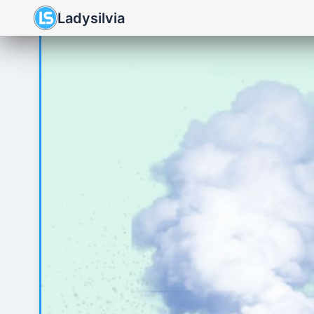
Ladysilvia