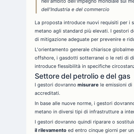
nell'ambito dell'impegno mondiale sul me
dell'Industria e del commercio
La proposta introduce nuovi requisiti per i s
metano agli standard più elevati. I gestori 
di mitigazione adeguate per prevenire e ridu
L'orientamento generale chiarisce globalment
offshore, i gasdotti sotterranei o le reti di 
introduce flessibilità in specifiche circosta
Settore del petrolio e del gas
I gestori dovranno
misurare
le emissioni d
accreditati.
In base alle nuove norme, i gestori dovran
metano in diversi tipi di infrastrutture a inte
I gestori dovranno quindi riparare o sostitui
il rilevamento
ed entro cinque giorni per un 