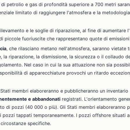
e di petrolio e gas di profondità superiore a 700 metri saran
enziale limitato di raggiungere l'atmosfera e la metodolog
levamento e le soglie di riparazione, al fine di aumentare l'e
 piccole fuoriuscite che rappresentano quote di emissioni i
cia
, che rilasciano metano nell'atmosfera, saranno vietate 
la riparazione, la dismissione, la sicurezza o il collaudo de
olamento. Nel caso in cui la sua attuazione non sia possibile
sponibilità di apparecchiature provochi un ritardo ecceziona
 Stati membri elaboreranno e pubblicheranno un inventario 
anentemente e abbandonati
registrati. L'orientamento gen
o di pozzi (40 000 o più). Gli Stati membri elaboreranno pia
i pozzi tappati temporaneamente. I pozzi offshore situati 
circostanze specifiche.