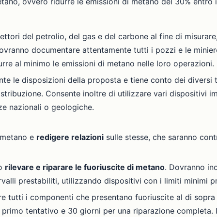
tano, ovvero ridurre le emissioni di metano del 30% entro 
ettori del petrolio, del gas e del carbone al fine di misurare
dovranno documentare attentamente tutti i pozzi e le minier
rre al minimo le emissioni di metano nelle loro operazioni.
e le disposizioni della proposta e tiene conto dei diversi t
distribuzione. Consente inoltre di utilizzare vari dispositivi 
nze nazionali o geologiche.
i metano e
redigere relazioni
sulle stesse, che saranno contr
no
rilevare e riparare le fuoriuscite di metano
. Dovranno inol
rvalli prestabiliti, utilizzando dispositivi con i limiti minimi 
re tutti i componenti che presentano fuoriuscite al di sopra 
primo tentativo e 30 giorni per una riparazione completa. I 