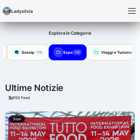
Ladysilvia
Esplora le Categorie
Gossip
Expo
Viaggi e Turismo
118
112
112
Ultime Notizie
RSS Feed
Expo