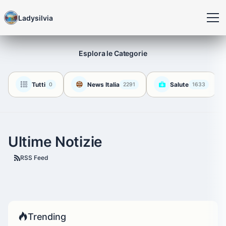
Ladysilvia
Esplora le Categorie
Tutti
News Italia
Salute
0
2291
1633
Ultime Notizie
RSS Feed
Trending