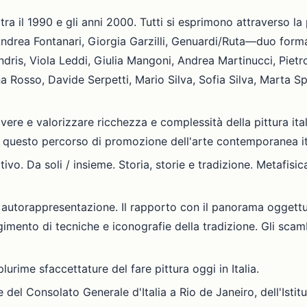
tra il 1990 e gli anni 2000. Tutti si esprimono attraverso la 
 Andrea Fontanari, Giorgia Garzilli, Genuardi/Ruta—duo for
dris, Viola Leddi, Giulia Mangoni, Andrea Martinucci, Pietr
na Rosso, Davide Serpetti, Mario Silva, Sofia Silva, Marta 
ere e valorizzare ricchezza e complessità della pittura itali
i questo percorso di promozione dell'arte contemporanea it
ivo. Da soli / insieme. Storia, storie e tradizione. Metafisi
e autorappresentazione. Il rapporto con il panorama oggettu
olgimento di tecniche e iconografie della tradizione. Gli scamb
lurime sfaccettature del fare pittura oggi in Italia.
del Consolato Generale d'Italia a Rio de Janeiro, dell'Istitu