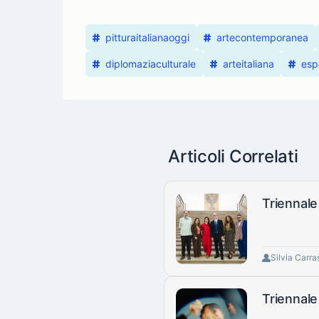
pitturaitalianaoggi
artecontemporanea
diplomaziaculturale
arteitaliana
esp
Articoli Correlati
Triennale
Silvia Carra
Triennale