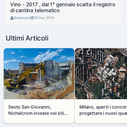
Vino - 2017 , dal 1° gennaio scatta il registro
di cantina telematico
Redazione
29 Dec 2016
Ultimi Articoli
Sesto San Giovanni,
Milano, aperti i concor
Nichelcrom investe nei siti
progettare i nuovi quar
produttivi: demolito un
di Zama-Salomone e P
capannone per fare spazio a
Mare