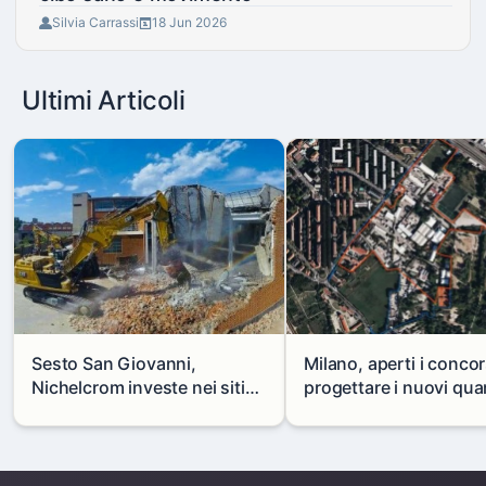
Silvia Carrassi
18 Jun 2026
Ultimi Articoli
Sesto San Giovanni,
Milano, aperti i concor
Nichelcrom investe nei siti
progettare i nuovi quar
produttivi: demolito un
di Zama-Salomone e P
capannone per fare spazio a
Mare
un nuovo impianto