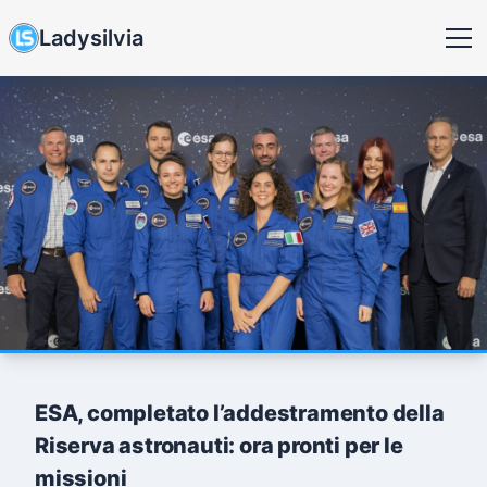
Ladysilvia
ESA, completato l’addestramento della
Riserva astronauti: ora pronti per le
missioni