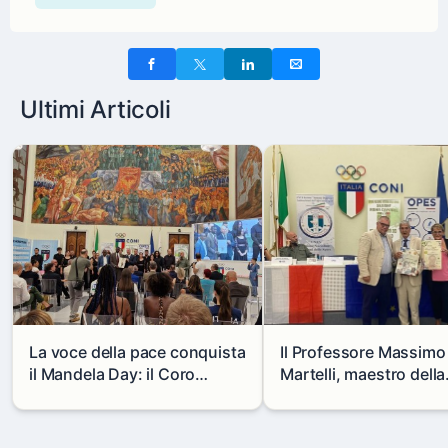
Ultimi Articoli
La voce della pace conquista
Il Professore Massimo
il Mandela Day: il Coro
Martelli, maestro della
Libercantus Ensemble
chirurgia toracica itali
nominato Ambasciatore dei
insignito al Salone d'
Valori Sociali.
del CONI: due prestigi