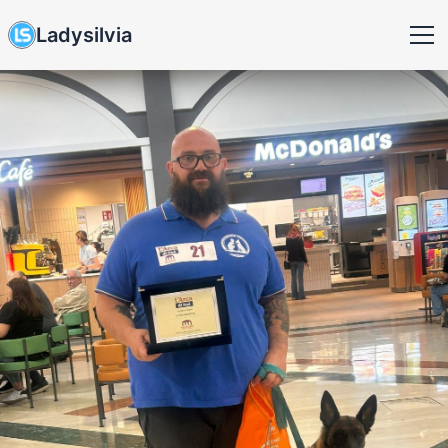
Ladysilvia