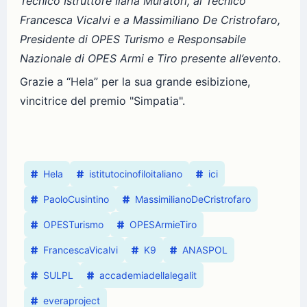
Tecnico Istruttore Ilaria Muratori, al Tecnico
Francesca Vicalvi e a Massimiliano De Cristrofaro,
Presidente di OPES Turismo e Responsabile
Nazionale di OPES Armi e Tiro presente all’evento.
Grazie a “Hela” per la sua grande esibizione,
vincitrice del premio "Simpatia".
Hela
istitutocinofiloitaliano
ici
PaoloCusintino
MassimilianoDeCristrofaro
OPESTurismo
OPESArmieTiro
FrancescaVicalvi
K9
ANASPOL
SULPL
accademiadellalegalit
everaproject