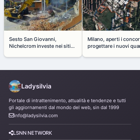
Sesto San Giovanni,
Milano, aperti i concor
Nichelcrom investe nei siti
progettare i nuovi quar
produttivi: demolito un
di Zama-Salomone e P
capannone per fare spazio a
Mare
un nuovo impianto
Ladysilvia
Portale di intrattenimento, attualità e tendenze e tutti
gli aggiornamenti dal mondo del web, sin dal 1999
info@ladysilvia.com
LSNN NETWORK