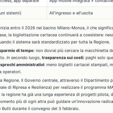
ctless, app separate
App mobile integrata + contactl
uni sistemi)
All'ingresso e all'uscita
nizia entro il 2026 nel bacino Milano-Monza, il che significa 
se, la bigliettazione cartacea continuerà a coesistere: ness
uando il sistema sarà standardizzato per tutta la Regione.
isparmio di tempo
: non dovrai più cercare la macchinetta de
to. In secondo luogo,
trasparenza sui costi
: paghi solo qu
 sprechi amministrativi
: meno biglietti cartacei stampati,
a operatori.
la Regione. Il Governo centrale, attraverso il Dipartimento 
nale di Ripresa e Resilienza) per realizzare il programma 
a regione ha già una lunga esperienza di progetti pilota, dal
mento più di ogni altra può guidare un'innovazione radical
o Butti durante il convegno del 3 febbraio.