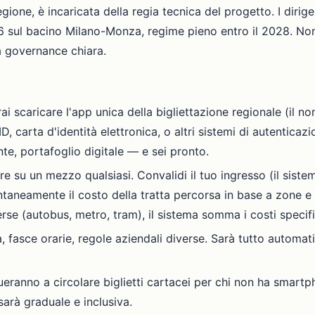
ione, è incaricata della regia tecnica del progetto. I dirig
sul bacino Milano-Monza, regime pieno entro il 2028. Non
a governance chiara.
ai scaricare l'app unica della bigliettazione regionale (il 
D, carta d'identità elettronica, o altri sistemi di autenticaz
e, portafoglio digitale — e sei pronto.
re su un mezzo qualsiasi. Convalidi il tuo ingresso (il sistem
antaneamente il costo della tratta percorsa in base a zone e
erse (autobus, metro, tram), il sistema somma i costi specif
, fasce orarie, regole aziendali diverse. Sarà tutto automat
ueranno a circolare biglietti cartacei per chi non ha smart
 sarà graduale e inclusiva.