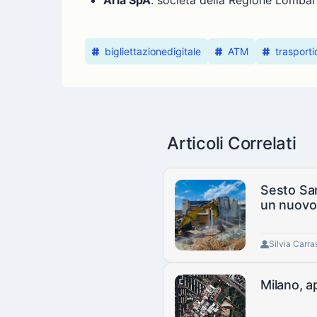
Aria SpA
: società della Regione Lombardi
bigliettazionedigitale
ATM
trasportid
Articoli Correlati
Sesto San
un nuovo
Silvia Carra
Milano, a