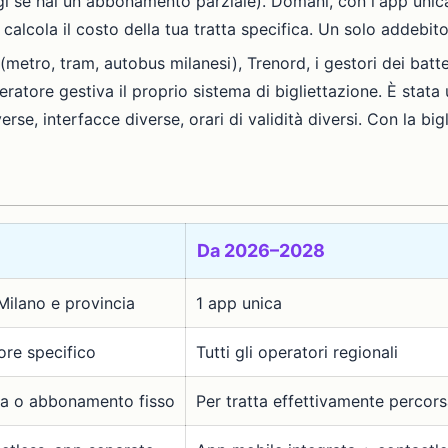
ggi se hai un abbonamento parziale). Domani, con l'app unica
a calcola il costo della tua tratta specifica. Un solo addebit
(metro, tram, autobus milanesi), Trenord, i gestori dei battel
eratore gestiva il proprio sistema di bigliettazione. È stat
rse, interfacce diverse, orari di validità diversi. Con la big
Da 2026–2028
Milano e provincia
1 app unica
ore specifico
Tutti gli operatori regionali
tta o abbonamento fisso
Per tratta effettivamente percor