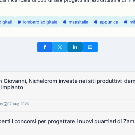
a incaricata di coordinare progetti infrastrutturali e di inn
igitali
lombardiadigitale
maasitalia
appunica
mi
 Giovanni, Nichelcrom investe nei siti produttivi: de
 impianto
ssi
07 Aug 2026
perti i concorsi per progettare i nuovi quartieri di 