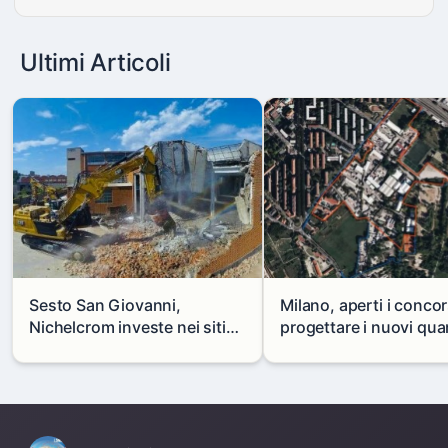
Ultimi Articoli
Sesto San Giovanni,
Milano, aperti i concor
Nichelcrom investe nei siti
progettare i nuovi quar
produttivi: demolito un
di Zama-Salomone e P
capannone per fare spazio a
Mare
un nuovo impianto