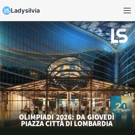
Ladysilvia