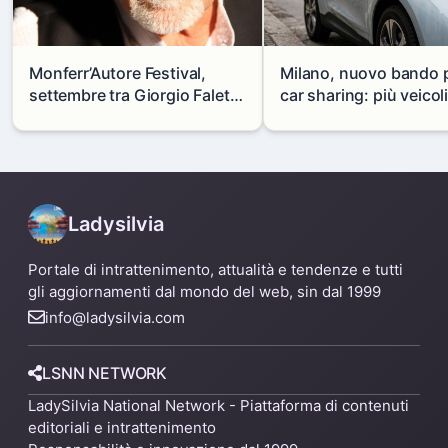
Monferr’Autore Festival,
Milano, nuovo bando p
settembre tra Giorgio Faletti,
car sharing: più veicol
Emidio Clementi e nuova
elettrici e servizio este
musica
periferie
Ladysilvia
Portale di intrattenimento, attualità e tendenze e tutti
gli aggiornamenti dal mondo del web, sin dal 1999
info@ladysilvia.com
LSNN NETWORK
LadySilvia National Network - Piattaforma di contenuti
editoriali e intrattenimento