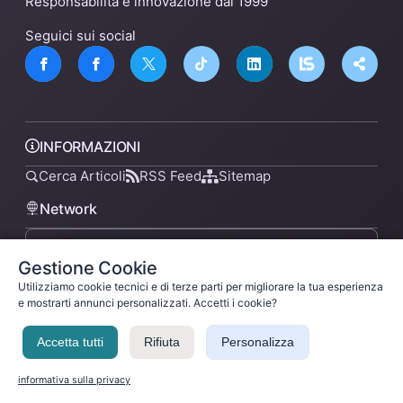
Responsabilità e innovazione dal 1999
Seguici sui social
INFORMAZIONI
Cerca Articoli
RSS Feed
Sitemap
Network
Gestione Cookie
lsnn.net
Utilizziamo cookie tecnici e di terze parti per migliorare la tua esperienza
e mostrarti annunci personalizzati. Accetti i cookie?
Accetta tutti
Rifiuta
Personalizza
Privacy Policy
Termini di Servizio
Licenza
Ladysilvia ® 1999-2026 Network
Ladysilvia © 2026
informativa sulla privacy