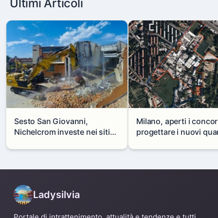
Ultimi Articoli
Sesto San Giovanni,
Milano, aperti i concor
Nichelcrom investe nei siti
progettare i nuovi quar
produttivi: demolito un
di Zama-Salomone e P
capannone per fare spazio a
Mare
un nuovo impianto
Ladysilvia
Portale di intrattenimento, attualità e tendenze e tutti