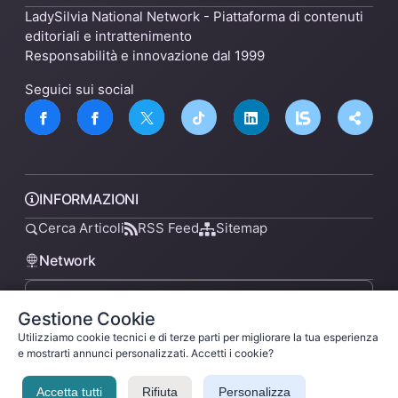
LadySilvia National Network - Piattaforma di contenuti
editoriali e intrattenimento
Responsabilità e innovazione dal 1999
Seguici sui social
INFORMAZIONI
Cerca Articoli
RSS Feed
Sitemap
Network
Gestione Cookie
lsnn.net
Utilizziamo cookie tecnici e di terze parti per migliorare la tua esperienza
e mostrarti annunci personalizzati. Accetti i cookie?
Accetta tutti
Rifiuta
Personalizza
Privacy Policy
Termini di Servizio
Licenza