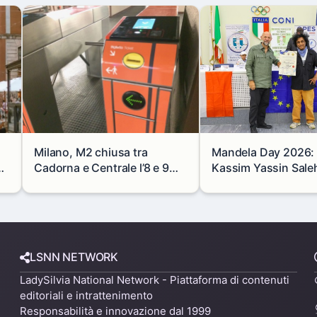
Milano, M2 chiusa tra
Mandela Day 2026: i
se
Cadorna e Centrale l’8 e 9
Kassim Yassin Saleh 
agosto: modifiche e
Premio Internaziona
alternative
LSNN NETWORK
LadySilvia National Network - Piattaforma di contenuti
editoriali e intrattenimento
Responsabilità e innovazione dal 1999