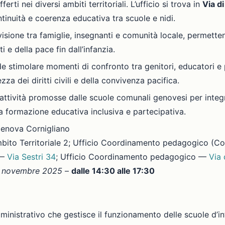
erti nei diversi ambiti territoriali. L’ufficio si trova in
Via di
inuità e coerenza educativa tra scuole e nidi.
sione tra famiglie, insegnanti e comunità locale, permettend
i e della pace fin dall’infanzia.
ende stimolare momenti di confronto tra genitori, educatori
za dei diritti civili e della convivenza pacifica.
 attività promosse dalle scuole comunali genovesi per integr
 formazione educativa inclusiva e partecipativa.
Genova Cornigliano
bito Territoriale 2; Ufficio Coordinamento pedagogico (C
 —
Via Sestri 34
; Ufficio Coordinamento pedagogico —
Via 
5
novembre 2025
–
dalle 14:30 alle 17:30
mministrativo che gestisce il funzionamento delle scuole d’i