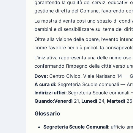
garantendo la qualità dei servizi educativi off
gestione diretta del Comune, favorendo cont
La mostra diventa così uno spazio di condivi
bambini e di sensibilizzare sul tema dei diritt
Oltre alla visione delle opere, l’evento int
come favorire nei più piccoli la consapevolez
L’iniziativa rappresenta una delle numerose
confermando l’impegno della città verso una
Dove:
Centro Civico, Viale Narisano 14 — 
A cura di:
Segreteria Scuole comunali — Am
Indirizzi uffici:
Segreteria Scuole comunali
Quando:
Venerdì
21,
Lunedì
24,
Martedì
2
Glossario
Segreteria Scuole Comunali
: ufficio a