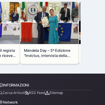
l regista
Mandela Day – 5ª Edizione
Lombardia e
riceve il
"Invictus, intervista della
rafforzano l
le
Dr.ssa Francesca Di
focus su indu
Giovanni dell'AISM
e transizion
INFORMAZIONI
Cerca Articoli
RSS Feed
Sitemap
Network