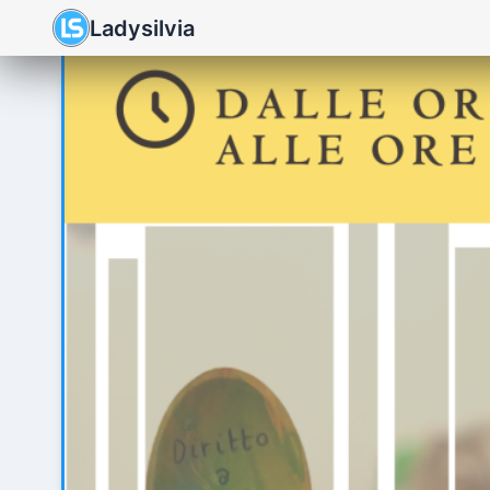
Ladysilvia