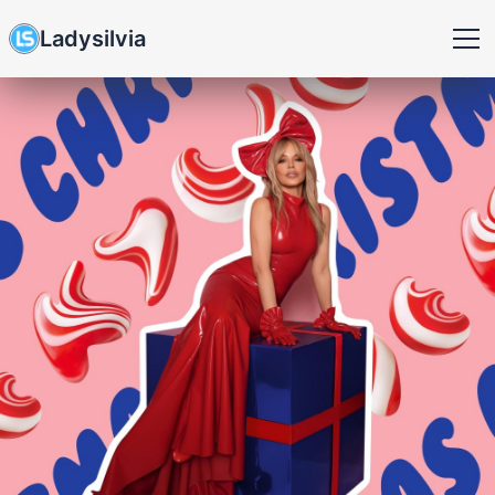
Ladysilvia