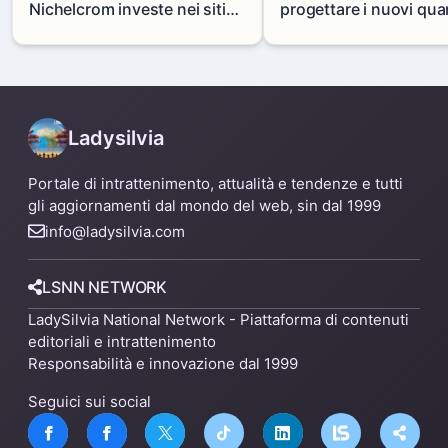
Nichelcrom investe nei siti
progettare i nuovi quar
produttivi: demolito un
di Zama-Salomone e P
capannone per fare spazio a
Mare
un nuovo impianto
Ladysilvia
Portale di intrattenimento, attualità e tendenze e tutti
gli aggiornamenti dal mondo del web, sin dal 1999
info@ladysilvia.com
LSNN NETWORK
LadySilvia National Network - Piattaforma di contenuti
editoriali e intrattenimento
Responsabilità e innovazione dal 1999
Seguici sui social