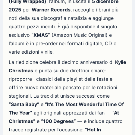
(Fully Wrapped)
: l’album, in uscita il
5 dicembre
2025
per
Warner Records
, raccoglie i brani più
noti della sua discografia natalizia e aggiunge
quattro pezzi inediti. È già disponibile il singolo
esclusivo
“XMAS”
(Amazon Music Original) e
l’album è in pre-order nei formati digitale, CD e
varie edizioni vinile.
La riedizione celebra il decimo anniversario di
Kylie
Christmas
e punta su due direttrici chiare:
riproporre i classici della playlist delle feste e
offrire nuovo materiale pensato per le rotazioni
stagionali. La tracklist unisce successi come
“Santa Baby”
e
“It’s The Most Wonderful Time Of
The Year”
agli originali apprezzati dai fan —
“At
Christmas”
e
“100 Degrees”
— e include quattro
tracce registrate per l’occasione:
“Hot In