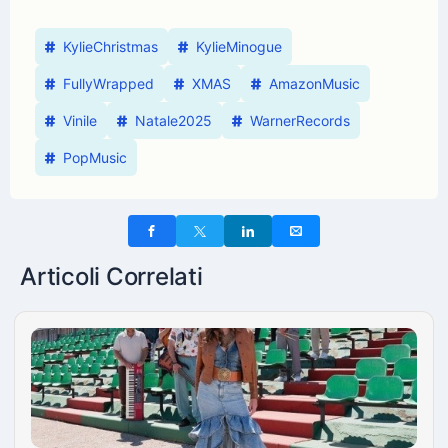
KylieChristmas
KylieMinogue
FullyWrapped
XMAS
AmazonMusic
Vinile
Natale2025
WarnerRecords
PopMusic
Articoli Correlati