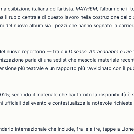
ima esibizione italiana dell’artista.
MAYHEM
, l’album che il
a il ruolo centrale di questo lavoro nella costruzione dell
ani del nuovo album sia i pezzi che hanno segnato la carrier
 del nuovo repertorio — tra cui
Disease
,
Abracadabra
e
Die 
anizzazione parla di una setlist che mescola materiale recen
nsione più teatrale e un rapporto più ravvicinato con il pu
e 2025; secondo il materiale che hai fornito la disponibilità 
 ufficiali dell’evento e contestualizza la notevole richiesta
ndario internazionale che include, fra le altre, tappe a Lion