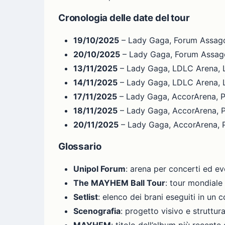
Cronologia delle date del tour
19/10/2025
– Lady Gaga, Forum Assago
20/10/2025
– Lady Gaga, Forum Assago
13/11/2025
– Lady Gaga, LDLC Arena, 
14/11/2025
– Lady Gaga, LDLC Arena, 
17/11/2025
– Lady Gaga, AccorArena, P
18/11/2025
– Lady Gaga, AccorArena, P
20/11/2025
– Lady Gaga, AccorArena, P
Glossario
Unipol Forum
: arena per concerti ed eve
The MAYHEM Ball Tour
: tour mondiale
Setlist
: elenco dei brani eseguiti in un 
Scenografia
: progetto visivo e struttur
MAYHEM
: titolo dell’album più recente 