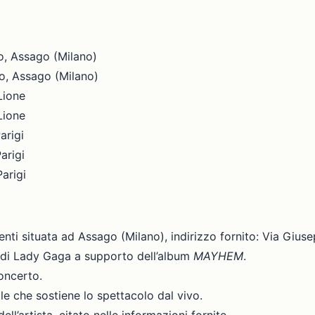
, Assago (Milano)
, Assago (Milano)
Lione
Lione
arigi
arigi
arigi
nti situata ad Assago (Milano), indirizzo fornito: Via Giusep
 di Lady Gaga a supporto dell’album
MAYHEM
.
concerto.
ale che sostiene lo spettacolo dal vivo.
dell’artista, citato nelle informazioni fornite.