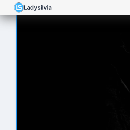
Ladysilvia