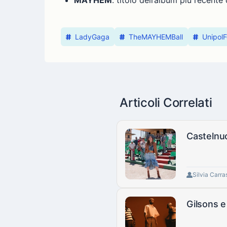
LadyGaga
TheMAYHEMBall
Unipol
Articoli Correlati
Castelnuo
Silvia Carra
Gilsons e 