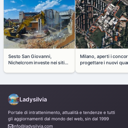
Sesto San Giovanni,
Milano, aperti i concor
Nichelcrom investe nei siti
progettare i nuovi quar
produttivi: demolito un
di Zama-Salomone e P
capannone per fare spazio a
Mare
un nuovo impianto
Ladysilvia
Portale di intrattenimento, attualità e tendenze e tutti
gli aggiornamenti dal mondo del web, sin dal 1999
info@ladysilvia.com