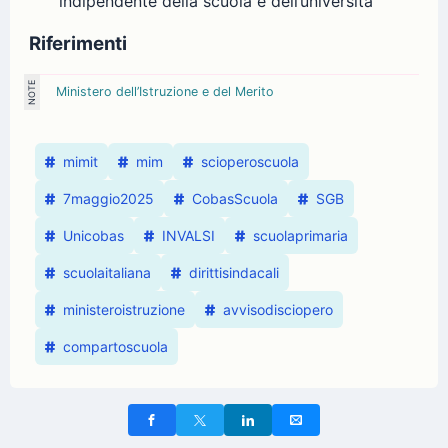
indipendente della scuola e dell’università
Riferimenti
Ministero dell’Istruzione e del Merito
mimit
mim
scioperoscuola
7maggio2025
CobasScuola
SGB
Unicobas
INVALSI
scuolaprimaria
scuolaitaliana
dirittisindacali
ministeroistruzione
avvisodisciopero
compartoscuola