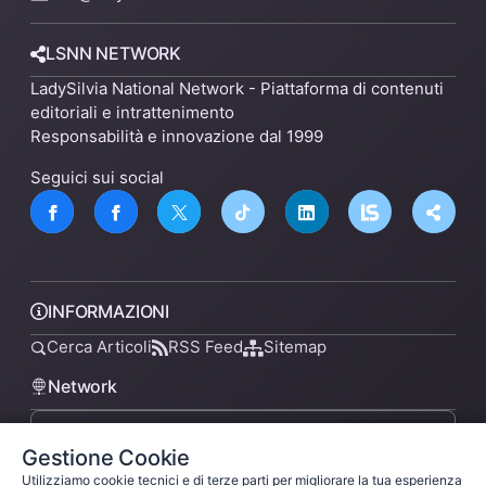
LSNN NETWORK
LadySilvia National Network - Piattaforma di contenuti
editoriali e intrattenimento
Responsabilità e innovazione dal 1999
Seguici sui social
INFORMAZIONI
Cerca Articoli
RSS Feed
Sitemap
Network
Gestione Cookie
lsnn.net
Utilizziamo cookie tecnici e di terze parti per migliorare la tua esperienza