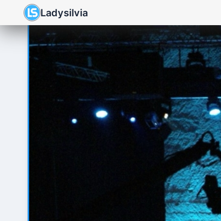
Ladysilvia