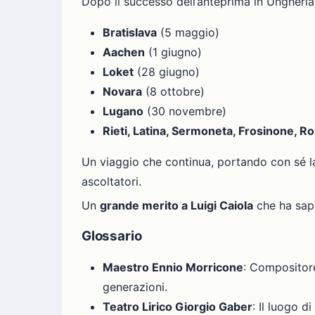
Dopo il successo dell’anteprima in Ungheria e
Bratislava
(5 maggio)
Aachen
(1 giugno)
Loket
(28 giugno)
Novara
(8 ottobre)
Lugano
(30 novembre)
Rieti, Latina, Sermoneta, Frosinone, Ro
Un viaggio che continua, portando con sé l
ascoltatori.
Un
grande merito a Luigi Caiola
che ha sapu
Glossario
Maestro Ennio Morricone
: Compositore
generazioni.
Teatro Lirico Giorgio Gaber
: Il luogo d