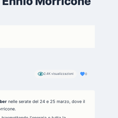
e Ennio Morricone
2.4K visualizzazioni
0
aber
nelle serate del 24 e 25 marzo, dove il
rricone.
trasmettendo l'energia e tutta la