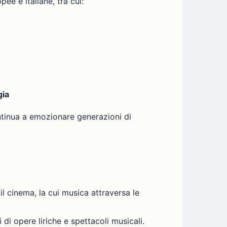
ee e italiane, tra cui:
gia
tinua a emozionare generazioni di
l cinema, la cui musica attraversa le
 di opere liriche e spettacoli musicali.