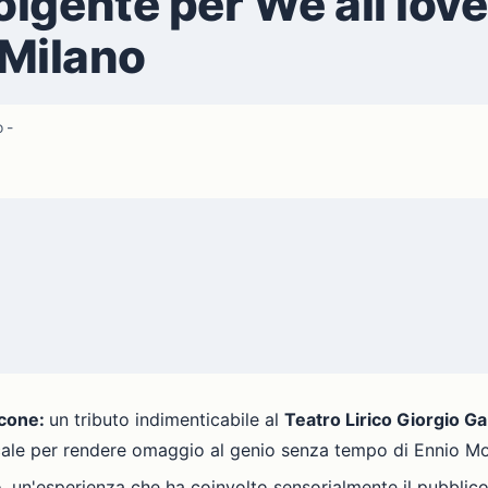
lgente per We all lov
i Milano
 -
icone:
un tributo indimenticabile al
Teatro Lirico
Giorgio G
icale per rendere omaggio al genio senza tempo di Ennio Mo
, un'esperienza che ha coinvolto sensorialmente il pubblico 