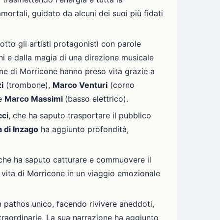
rtali, guidato da alcuni dei suoi più fidati
otto gli artisti protagonisti con parole
oni e dalla magia di una direzione musicale
vine di Morricone hanno preso vita grazie a
i
(trombone),
Marco Venturi
(corno
 e
Marco Massimi
(basso elettrico).
cci
, che ha saputo trasportare il pubblico
a di Inzago
ha aggiunto profondità,
 che ha saputo catturare e commuovere il
 vita di Morricone in un viaggio emozionale
n pathos unico, facendo rivivere aneddoti,
straordinarie. La sua narrazione ha aggiunto