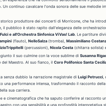
Un continuo cavalcare l'onda sonora delle sue melodie immo
, storico produttore dei concerti di Morricone, che ha introd
e, il pubblico è stato rapito dall'eleganza delle orchestrazi
ulci e all'Orchestra Sinfonica
ViVas!
Lab
. Le partiture di
ampini
(flauto),
Nello
Salza
(tromba),
Massimiliano Costanz
zio
Trippitelli
(percussioni),
Nicola Costa
(chitarra solista)
ggiunto il suo culmine con la voce sublime di
Susanna Riga
 del Maestro. Al suo fianco, il
Coro Polifonico Santa Cecili
ata senza dubbio la narrazione magistrale di
Luigi Petrucci
,
to una performance intensa, trasformando il racconto della
della sua carriera.
ale e cinematografica che ha saputo conferire al racconto u
aestro con una sensibilità e una profondità interpretativa 