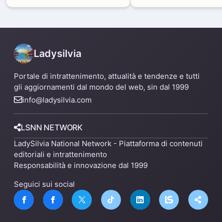
produttivi: demolito un
di Zama-Salomone e P
capannone per fare spazio a
Mare
un nuovo impianto
Ladysilvia
Portale di intrattenimento, attualità e tendenze e tutti
gli aggiornamenti dal mondo del web, sin dal 1999
info@ladysilvia.com
LSNN NETWORK
LadySilvia National Network - Piattaforma di contenuti
editoriali e intrattenimento
Responsabilità e innovazione dal 1999
Seguici sui social