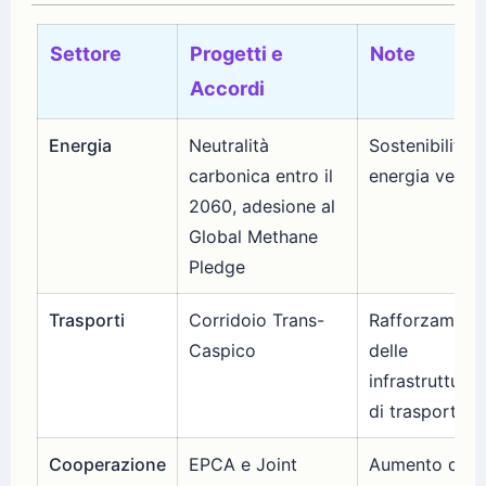
Settore
Progetti e
Note
Accordi
Energia
Neutralità
Sostenibilità e
carbonica entro il
energia verde
2060, adesione al
Global Methane
Pledge
Trasporti
Corridoio Trans-
Rafforzament
Caspico
delle
infrastrutture
di trasporto
Cooperazione
EPCA e Joint
Aumento degl