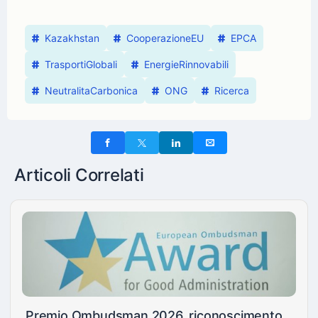
Kazakhstan
CooperazioneEU
EPCA
TrasportiGlobali
EnergieRinnovabili
NeutralitaCarbonica
ONG
Ricerca
Articoli Correlati
Premio Ombudsman 2026, riconoscimento