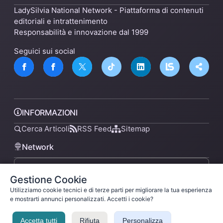
LadySilvia National Network - Piattaforma di contenuti
editoriali e intrattenimento
Responsabilità e innovazione dal 1999
Seguici sui social
INFORMAZIONI
Cerca Articoli
RSS Feed
Sitemap
Network
Gestione Cookie
lsnn.net
Utilizziamo cookie tecnici e di terze parti per migliorare la tua esperienza
e mostrarti annunci personalizzati. Accetti i cookie?
Accetta tutti
Rifiuta
Personalizza
Privacy Policy
Termini di Servizio
Licenza