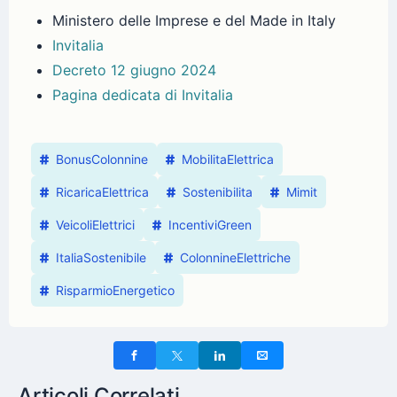
Ministero delle Imprese e del Made in Italy
Invitalia
Decreto 12 giugno 2024
Pagina dedicata di Invitalia
BonusColonnine
MobilitaElettrica
RicaricaElettrica
Sostenibilita
Mimit
VeicoliElettrici
IncentiviGreen
ItaliaSostenibile
ColonnineElettriche
RisparmioEnergetico
Articoli Correlati