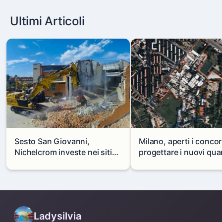
Ultimi Articoli
Sesto San Giovanni,
Milano, aperti i concor
Nichelcrom investe nei siti
progettare i nuovi quar
produttivi: demolito un
di Zama-Salomone e P
capannone per fare spazio a
Mare
un nuovo impianto
Ladysilvia